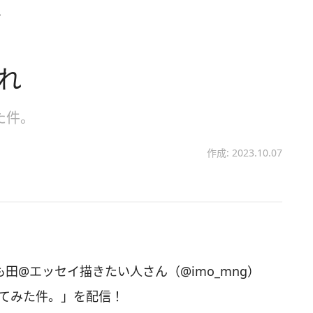
れ
れ
た件。
作成: 2023.10.07
いも田@エッセイ描きたい人さん（@imo_mng）
ってみた件。」を配信！