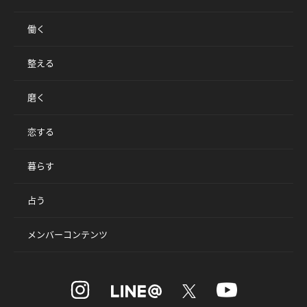
働く
整える
磨く
恋する
暮らす
占う
メンバーコンテンツ