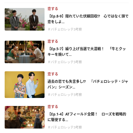
恋する
【Ep.8-9】隠れていた伏線回収!? 心ではなく頭で
恋をしよ...
＃バチェロレッテ3考察
恋する
【Ep.5-7】繰り上げ当選で大混戦！ 「牛とクッ
キーを焼いて...
＃バチェロレッテ3考察
恋する
過去の恋でも失言多し!? 『バチェロレッテ・ジャ
パン』シーズン...
＃バチェロレッテ3考察
恋する
【Ep.1-4】ATフィールド全開！ ローズを戦略的
に駆使する...
＃バチェロレッテ3考察