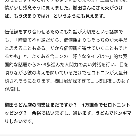
情が少し残念そうに見えました。
櫛田さんにさえ火がつけ
ば、もう決まりでは?! というふうにも見えます。
価値観をすり合わせるためにも対話が大切だという話題で
も、「時間て不可逆だから、価値観よりもそっちのが大事だ
と思えることもある。だから価値観を寄せていくこともでき
るかも」と、よくある合コンの「好きなタイプは〜」的な表
面的な話題から2〜3歩進んだ人間力の高い対話を行い、目を
瞑りながら彼の考えを聞いているだけでセロトニンが大量分
泌されそうになります。櫛田沼が深すぎて……櫛田推しの女子
が続出。
櫛田うどん店の開業はまだですか？ 1万課金でセロトニント
ッピング？ 余裕で払いますし、通います。うどんでドンギマ
リしたいです。