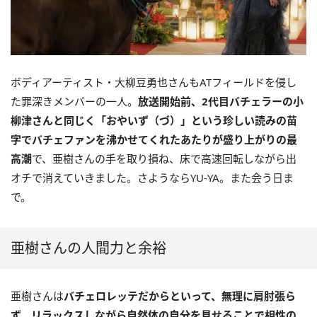
ボディアーティスト・大柳豆勇也さんもATフィールドを侵し
た罪深きメンバーの一人。
放送開始前、2代目バチェラーの小
柳津さんと同じく「おやいず（づ）」という珍しい読みの苗
字でバチェファンを沸かせてくれたあたりが盛り上がりの最
高潮
で、亜樹さんの手を取り損ね、床で高速回転しながら出
オチで消えていきました。さようならYU-YA。また会う日ま
で。
亜樹さんの人間力と余裕
亜樹さんは
バチェロレッテだからといって、無理に肩肘張ら
ず、リラックスしながら自然体の自分を見せることで相性の