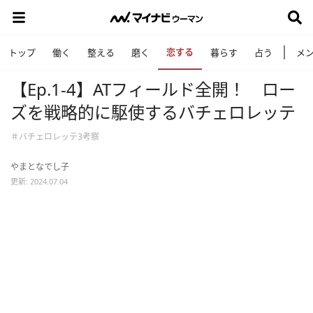
恋する
トップ
働く
整える
磨く
暮らす
占う
メ
【Ep.1-4】ATフィールド全開！ ロー
ズを戦略的に駆使するバチェロレッテ
＃バチェロレッテ3考察
やまとなでし子
更新: 2024.07.04