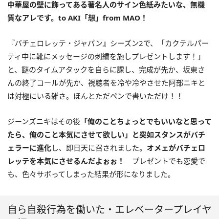
中華屋の壁に飾ってある著名人のサイン色紙みたいな、無機
質なアレです。to AKI「想」from MAO！
『バチェロレッテ・ジャパン』シーズン2で、「カクテルパー
ティ中に靴にメッセージの刺繍を施しプレゼントします！」
と、謎のタイムアタックを自らに課し、完成が先か、坂東さ
んの終了コールが先か、視聴者を冷や冷やさせた阿部ニキと
は対極にいる雑さ。ほんとただペンで書いただけ！！
ジーンズニキはその後
「俺のことちょっとでもいいなと思って
たら、俺のこと本気にさせて欲しい」と突如スタンスがバチ
ェラーに進化
し、即日天に召されました。
オメェがバチェロ
レッテを本気にさせるんだよぉぉ！
プレゼントでも恋愛で
も、色々サボってしまった結果が形になりました。
自ら自殺行為を働いた・エレベータープレイヤ