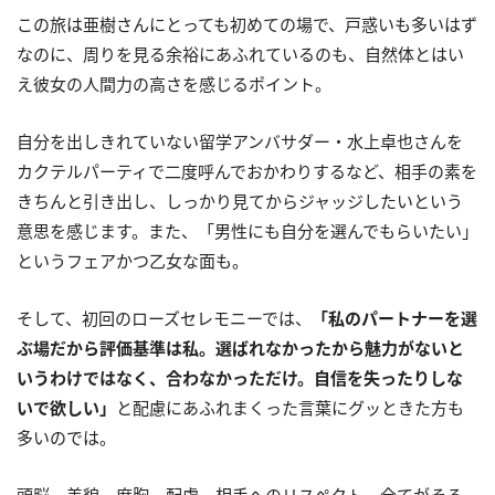
この旅は亜樹さんにとっても初めての場で、戸惑いも多いはず
なのに、周りを見る余裕にあふれているのも、自然体とはい
え彼女の人間力の高さを感じるポイント。
自分を出しきれていない留学アンバサダー・水上卓也さんを
カクテルパーティで二度呼んでおかわりするなど、相手の素を
きちんと引き出し、しっかり見てからジャッジしたいという
意思を感じます。また、「男性にも自分を選んでもらいたい」
というフェアかつ乙女な面も。
そして、初回のローズセレモニーでは、
「私のパートナーを選
ぶ場だから評価基準は私。選ばれなかったから魅力がないと
いうわけではなく、合わなかっただけ。自信を失ったりしな
いで欲しい」
と配慮にあふれまくった言葉にグッときた方も
多いのでは。
頭脳、美貌、度胸、配慮、相手へのリスペクト、全てがそろ