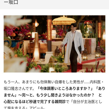
ー坂口
もう一人、あまりにも勿体無い自爆をした男性が……内科医・
坂口隆志さんです。
「今体調悪いところありますか？」「あり
ません」〜完〜と、もう少し聞きようはなかったのか？ と
心配になるほど秒速で完了する雑問診
で「自分が主治医とし
て旅を支える」アピール。