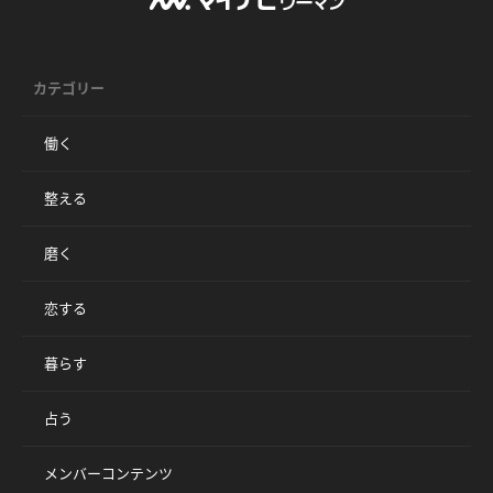
カテゴリー
働く
整える
磨く
恋する
暮らす
占う
メンバーコンテンツ