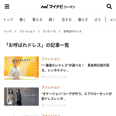
トップ
働く
整える
磨く
恋する
暮らす
占う
メ
トップ
ファッション
ワンピース
お呼ばれドレス
「お呼ばれドレス」の記事一覧
ファッション
“一番着たいドレス”が選べる！ 貴島明日香が語
る、レンタルドレ...
＃トレンドニュース
ファッション
“オケージョン”コーデが叶う。エアクローゼットが
新ドレスレンタ...
＃トレンドニュース
ファッション