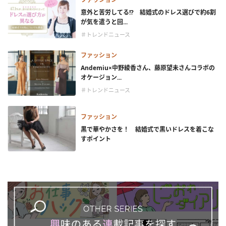
意外と苦労してる!? 結婚式のドレス選びで約6割
が気を遣うと回...
＃トレンドニュース
ファッション
Andemiu×中野綾香さん、藤原望未さんコラボの
オケージョン...
＃トレンドニュース
ファッション
黒で華やかさを！ 結婚式で黒いドレスを着こな
すポイント