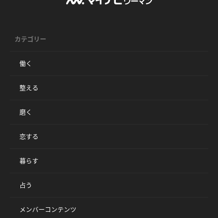
カテゴリー
働く
整える
磨く
恋する
暮らす
占う
メンバーコンテンツ