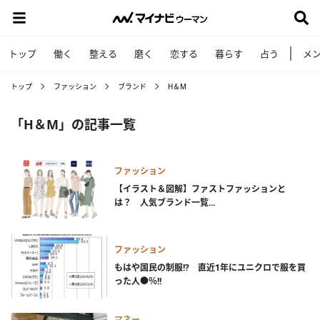
トップ
働く
整える
磨く
恋する
暮らす
占う
メ
トップ
ファッション
ブランド
H＆M
「H＆M」の記事一覧
ファッション
【イラスト＆図解】ファストファッションと
は？ 人気ブランド一覧...
ファッション
もはや国民の制服!? 直近1年にユニクロで服を買
った人●％!!
マネー