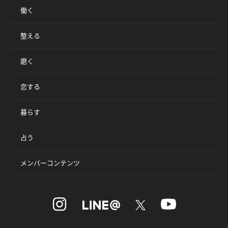
働く
整える
磨く
恋する
暮らす
占う
メンバーコンテンツ