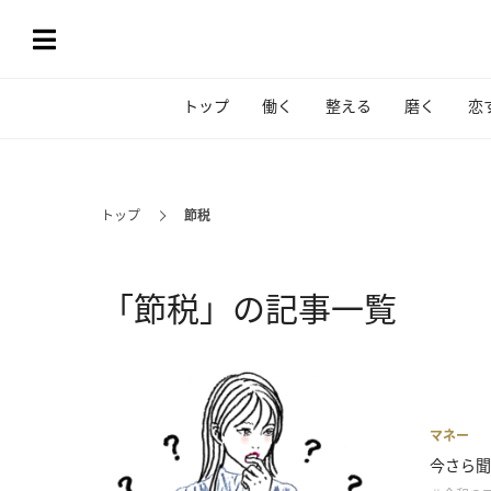
トップ
働く
整える
磨く
恋
トップ
節税
「節税」の記事一覧
マネー
今さら聞