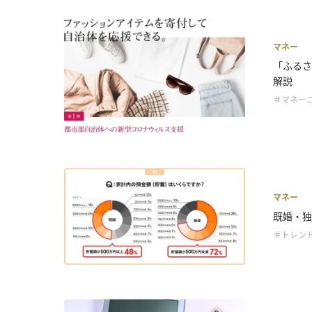
マネー
「ふるさ
解説
＃マネー
マネー
既婚・独
＃トレン