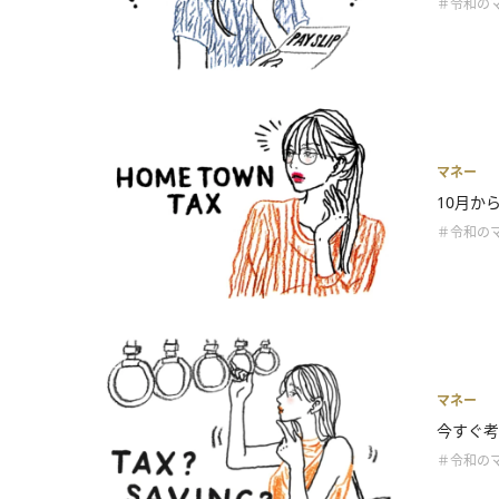
＃令和の
マネー
10月か
＃令和の
マネー
今すぐ考
＃令和の