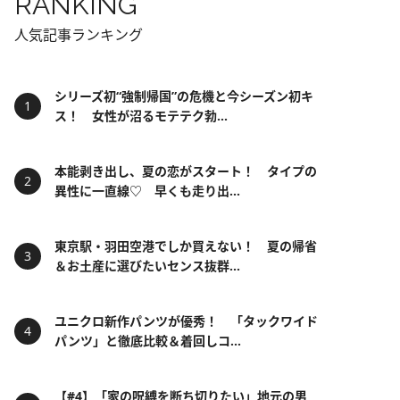
RANKING
人気記事ランキング
シリーズ初“強制帰国”の危機と今シーズン初キ
ス！ 女性が沼るモテテク勃...
本能剥き出し、夏の恋がスタート！ タイプの
異性に一直線♡ 早くも走り出...
東京駅・羽田空港でしか買えない！ 夏の帰省
＆お土産に選びたいセンス抜群...
ユニクロ新作パンツが優秀！ 「タックワイド
パンツ」と徹底比較＆着回しコ...
【#4】「家の呪縛を断ち切りたい」地元の男