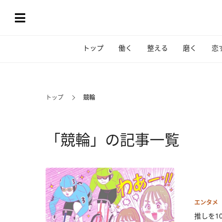
トップ
働く
整える
磨く
恋
トップ
競輪
「競輪」の記事一覧
エンタメ
推しを1