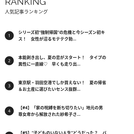
RANKING
人気記事ランキング
シリーズ初“強制帰国”の危機と今シーズン初キ
ス！ 女性が沼るモテテク勃...
本能剥き出し、夏の恋がスタート！ タイプの
異性に一直線♡ 早くも走り出...
東京駅・羽田空港でしか買えない！ 夏の帰省
＆お土産に選びたいセンス抜群...
【#4】「家の呪縛を断ち切りたい」地元の男
尊女卑から解放された紗希子さ...
【#5】“子どものいない人生”どうだった？ バ