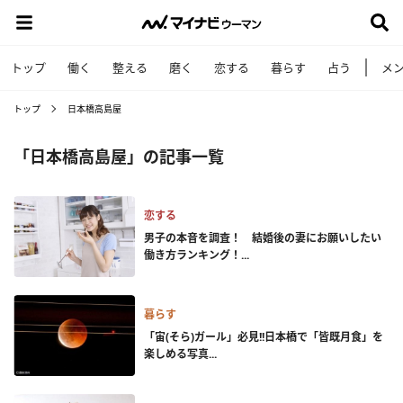
トップ
働く
整える
磨く
恋する
暮らす
占う
メ
トップ
日本橋高島屋
「日本橋高島屋」の記事一覧
恋する
男子の本音を調査！ 結婚後の妻にお願いしたい
働き方ランキング！...
暮らす
「宙(そら)ガール」必見!!日本橋で「皆既月食」を
楽しめる写真...