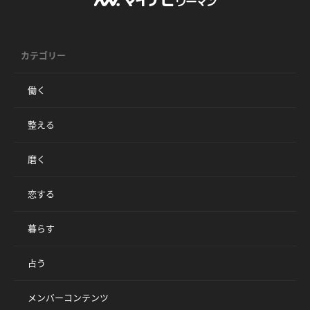
カテゴリー
働く
整える
磨く
恋する
暮らす
占う
メンバーコンテンツ