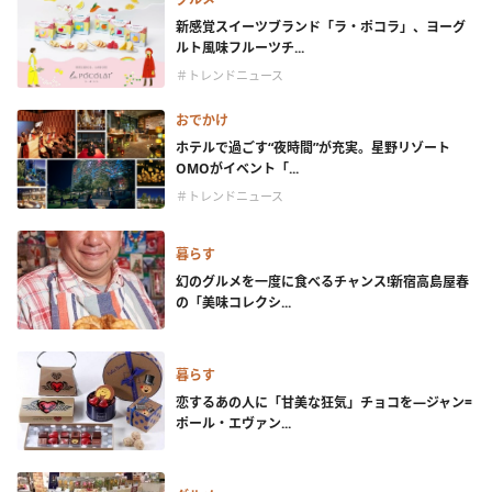
新感覚スイーツブランド「ラ・ポコラ」、ヨーグ
ルト風味フルーツチ...
＃トレンドニュース
おでかけ
ホテルで過ごす“夜時間”が充実。星野リゾート
OMOがイベント「...
＃トレンドニュース
暮らす
幻のグルメを一度に食べるチャンス!新宿高島屋春
の「美味コレクシ...
暮らす
恋するあの人に「甘美な狂気」チョコを―ジャン=
ポール・エヴァン...