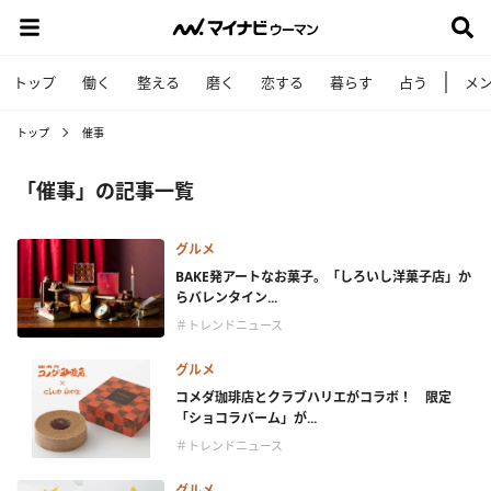
トップ
働く
整える
磨く
恋する
暮らす
占う
メ
トップ
催事
「催事」の記事一覧
グルメ
BAKE発アートなお菓子。「しろいし洋菓子店」か
らバレンタイン...
＃トレンドニュース
グルメ
コメダ珈琲店とクラブハリエがコラボ！ 限定
「ショコラバーム」が...
＃トレンドニュース
グルメ