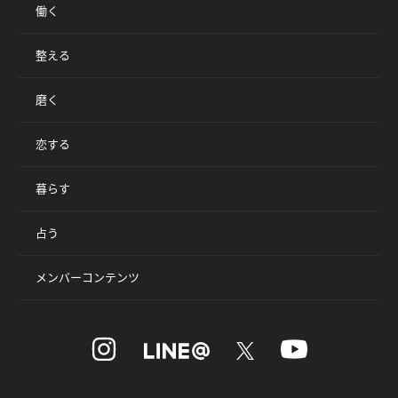
働く
整える
磨く
恋する
暮らす
占う
メンバーコンテンツ