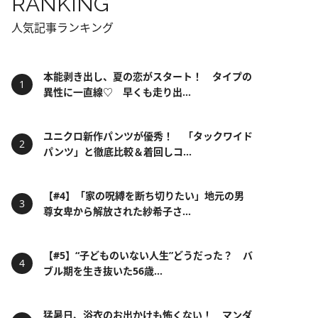
RANKING
人気記事ランキング
本能剥き出し、夏の恋がスタート！ タイプの
異性に一直線♡ 早くも走り出...
ユニクロ新作パンツが優秀！ 「タックワイド
パンツ」と徹底比較＆着回しコ...
【#4】「家の呪縛を断ち切りたい」地元の男
尊女卑から解放された紗希子さ...
【#5】“子どものいない人生”どうだった？ バ
ブル期を生き抜いた56歳...
猛暑日、浴衣のお出かけも怖くない！ マンダ