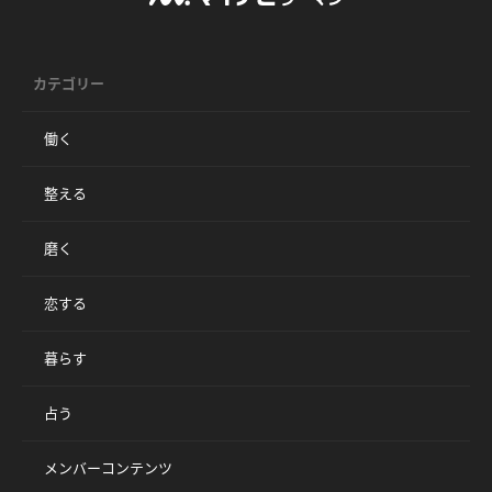
カテゴリー
働く
整える
磨く
恋する
暮らす
占う
メンバーコンテンツ