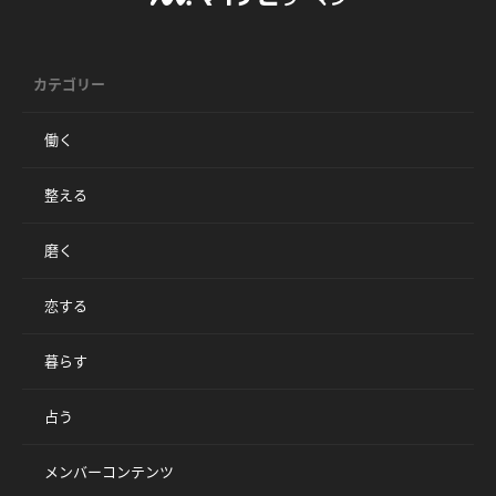
カテゴリー
働く
整える
磨く
恋する
暮らす
占う
メンバーコンテンツ