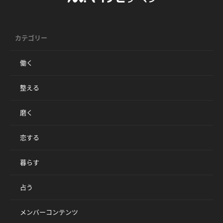
カテゴリー
働く
整える
磨く
恋する
暮らす
占う
メンバーコンテンツ