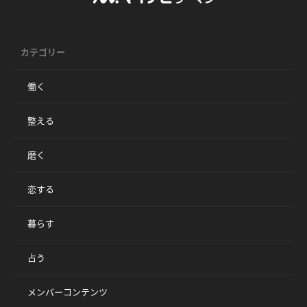
カテゴリー
働く
整える
磨く
恋する
暮らす
占う
メンバーコンテンツ