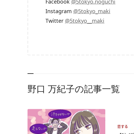
Facebook
@5tokyo.noguchi
Instagram
@5tokyo_maki
Twitter
@5tokyo__maki
野口 万紀子の記事一覧
恋する