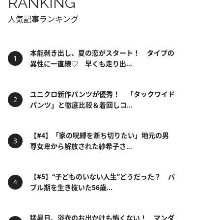
RANKING
人気記事ランキング
本能剥き出し、夏の恋がスタート！ タイプの
異性に一直線♡ 早くも走り出...
ユニクロ新作パンツが優秀！ 「タックワイド
パンツ」と徹底比較＆着回しコ...
【#4】「家の呪縛を断ち切りたい」地元の男
尊女卑から解放された紗希子さ...
【#5】“子どものいない人生”どうだった？ バ
ブル期を生き抜いた56歳...
猛暑日、浴衣のお出かけも怖くない！ マンダ