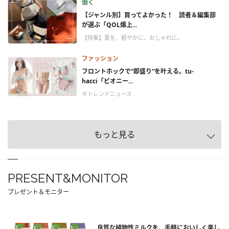
働く
【ジャンル別】買ってよかった！ 読者＆編集部
が選ぶ「QOL爆上...
【特集】夏を、軽やかに、おしゃれに。
ファッション
フロントホックで“即盛り”を叶える。tu-
hacci「ピオニー...
＃トレンドニュース
もっと見る
PRESENT&MONITOR
プレゼント＆モニター
良質な植物性ミルクを、手軽においしく楽し