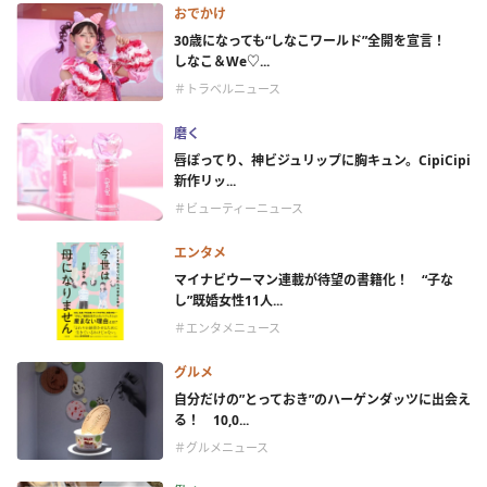
おでかけ
30歳になっても“しなこワールド”全開を宣言！
しなこ＆We♡...
＃トラベルニュース
磨く
唇ぽってり、神ビジュリップに胸キュン。CipiCipi
新作リッ...
＃ビューティーニュース
エンタメ
マイナビウーマン連載が待望の書籍化！ “子な
し”既婚女性11人...
＃エンタメニュース
グルメ
自分だけの”とっておき”のハーゲンダッツに出会え
る！ 10,0...
＃グルメニュース