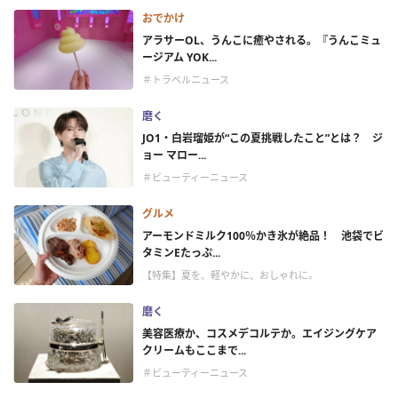
おでかけ
アラサーOL、うんこに癒やされる。『うんこミュ
ージアム YOK...
＃トラベルニュース
磨く
JO1・白岩瑠姫が“この夏挑戦したこと”とは？ ジ
ョー マロー...
＃ビューティーニュース
グルメ
アーモンドミルク100％かき氷が絶品！ 池袋でビ
タミンEたっぷ...
【特集】夏を、軽やかに、おしゃれに。
磨く
美容医療か、コスメデコルテか。エイジングケア
クリームもここまで...
＃ビューティーニュース