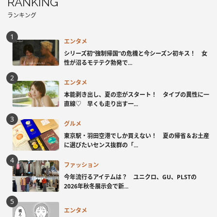
RANKING
ランキング
エンタメ
シリーズ初“強制帰国”の危機と今シーズン初キス！ 女
性が沼るモテテク勃発で...
エンタメ
本能剥き出し、夏の恋がスタート！ タイプの異性に一
直線♡ 早くも走り出す一...
グルメ
東京駅・羽田空港でしか買えない！ 夏の帰省＆お土産
に選びたいセンス抜群の「...
ファッション
今年流行るアイテムは？ ユニクロ、GU、PLSTの
2026年秋冬展示会で新...
エンタメ