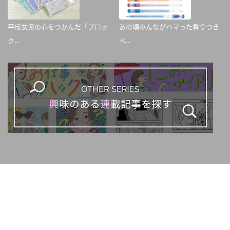
平成女児の心をつかんだ「ブロッ
あの頃みんながハマった香りつき
ク...
ペ...