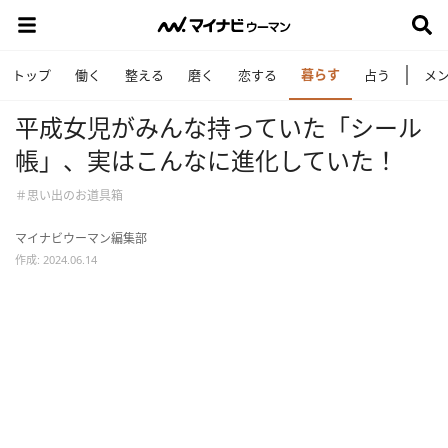
暮らす
トップ
働く
整える
磨く
恋する
占う
メ
平成女児がみんな持っていた「シール
帳」、実はこんなに進化していた！
＃思い出のお道具箱
マイナビウーマン編集部
作成: 2024.06.14