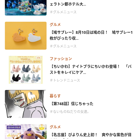
ェラトン都ホテル大...
＃グルメニュース
グルメ
【鳩サブレー】8月10日は鳩の日！ 鳩サブレー1
枚がぴったり収...
＃グルメニュース
ファッション
【ちいかわ】ナイトブラにちいかわ登場！ 「バ
ストをキレイにケア...
＃トレンドニュース
暮らす
【第748話】信じちゃった
＃ないものねだりの女達。
グルメ
【名古屋】ぴよりん史上初！ 爽やかな紫色が目