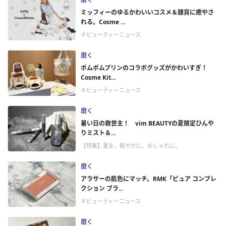
ミッフィーのゆるかわいいコスメ＆雑貨に癒やさ
れる。Cosme ...
＃ビューティーニュース
磨く
ポムポムプリンのコラボグッズがかわいすぎ！
Cosme Kit...
＃ビューティーニュース
磨く
暑い日の救世主！ vim BEAUTYの夏限定ひんや
りミスト＆...
【特集】夏を、軽やかに、おしゃれに。
磨く
アラサーの肌色にマッチ。RMK「ピュア コンプレ
クション ブラ...
＃ビューティーニュース
磨く