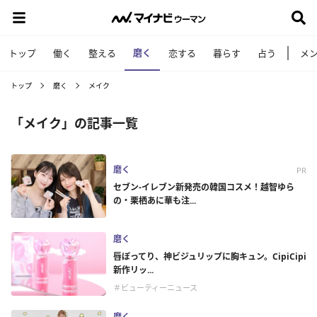
磨く
トップ
働く
整える
恋する
暮らす
占う
メ
トップ
磨く
メイク
「メイク」の記事一覧
磨く
PR
セブン-イレブン新発売の韓国コスメ！越智ゆら
の・栗栖あに華も注...
磨く
唇ぽってり、神ビジュリップに胸キュン。CipiCipi
新作リッ...
＃ビューティーニュース
磨く