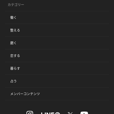
カテゴリー
働く
整える
磨く
恋する
暮らす
占う
メンバーコンテンツ