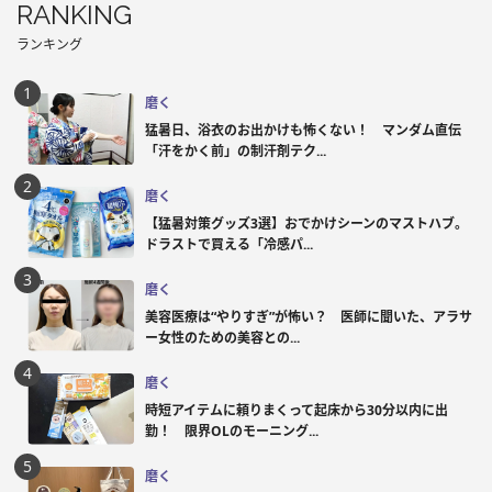
RANKING
ランキング
磨く
猛暑日、浴衣のお出かけも怖くない！ マンダム直伝
「汗をかく前」の制汗剤テク...
磨く
【猛暑対策グッズ3選】おでかけシーンのマストハブ。
ドラストで買える「冷感パ...
磨く
美容医療は“やりすぎ”が怖い？ 医師に聞いた、アラサ
ー女性のための美容との...
磨く
時短アイテムに頼りまくって起床から30分以内に出
勤！ 限界OLのモーニング...
磨く