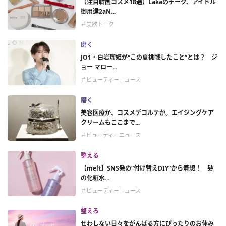
【注目韓国コスメ18選】Lakaのチーク、アイドル
御用達2aN...
＃美欲トーク
磨く
JO1・白岩瑠姫が“この夏挑戦したこと”とは？ ジ
ョー マロー...
＃ビューティーニュース
磨く
美容医療か、コスメデコルテか。エイジングケア
クリームもここまで...
＃ビューティーニュース
整える
【melt】SNS発の“付け替えDIY”から着想！ 髪
の化粧水...
＃ビューティーニュース
整える
せわしない日々をがんばる方にぴったりのお休み