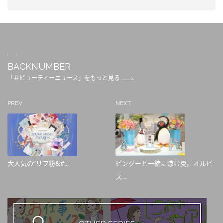
BACKNUMBER
「＃ビューティーニュース」をもっと見る
PREV
NEXT
大人気の”リフ粉&#...
ピングーと一緒に涼む夏。オルビ
ス...