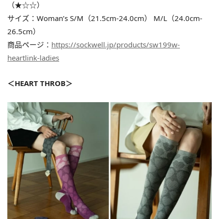
（★☆☆）
サイズ：Woman’s S/M（21.5cm-24.0cm） M/L（24.0cm-
26.5cm）
商品ページ：
https://sockwell.jp/products/sw199w-
heartlink-ladies
＜HEART THROB＞