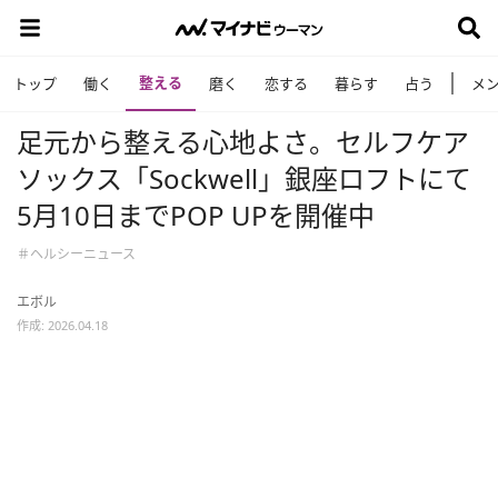
整える
トップ
働く
磨く
恋する
暮らす
占う
メ
足元から整える心地よさ。セルフケア
ソックス「Sockwell」銀座ロフトにて
5月10日までPOP UPを開催中
＃ヘルシーニュース
エボル
作成: 2026.04.18