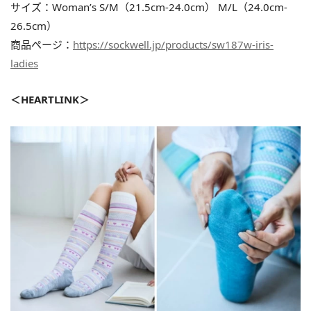
サイズ：Woman’s S/M（21.5cm-24.0cm） M/L（24.0cm-
26.5cm）
商品ページ：
https://sockwell.jp/products/sw187w-iris-
ladies
＜HEARTLINK＞