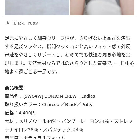
Black／Putty
足元にやさしく馴染むリーフ柄が、さりげない上品さを演出
する足袋ソックス。指間クッションと高いフィット感で外反
母趾をやさしくサポートし、初めてでも快適な履き心地を実
現します。天然素材ならではのさらりとした質感で、一日中心
地よく過ごせる一足です。
商品概要
商品名：[SW64W] BUNION CREW Ladies
取り扱いカラー：Charcoal／Black／Putty
価格：4,400円
素材：メリノウール34％・バンブーレーヨン34％・ストレッ
チナイロン28％・スパンデックス4％
着圧度：ナチュラルフィット