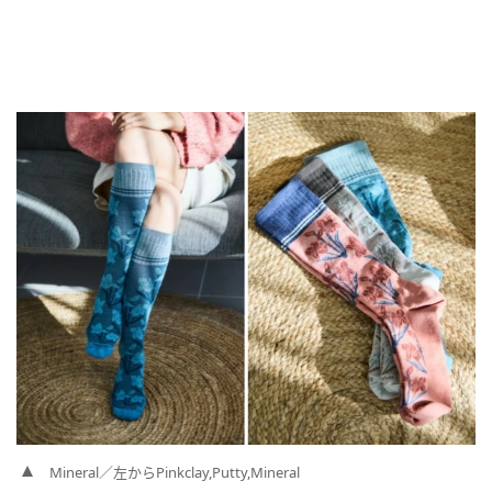
Mineral／左からPinkclay,Putty,Mineral