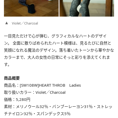
Violet／Charcoal
一目見ただけで心が弾む、グラフィカルなハートのデザイ
ン。 全面に散りばめられたハート模様は、見るたびに自然と
笑顔になれる魔法のデザイン。落ち着いたトーンから華やかな
カラーまで、大人の女性の日常にそっと彩りを添えてくれま
す。
商品概要
商品名：[SW108W]HEART THROB Ladies
取り扱いカラー：Violet／Charcoal
価格：5,280円
素材：メリノウール32％・バンブーレーヨン31％・ストレッ
チナイロン32％・スパンデックス5％