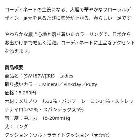
コーディネートの主役になる、大胆で華やかなフローラルデ
ザイン。足元を見るたびに気分が上がる、春らしい一足です。
やわらかな履き心地と落ち着いたカラーリングで、日常から
お出かけまで幅広く活躍。コーディネートに上品なアクセント
を添えます。
商品概要
商品名：[SW187W]IRIS Ladies
取り扱いカラー：Mineral／Pinkclay／Putty
価格：5,280円
素材：メリノウール32％・バンブーレーヨン31％・ストレッ
チナイロン32％・スパンデックス5％
着圧度：中圧力 15-20mmHg
丈：ロング
クッション：ウルトラライトクッション（★☆☆）