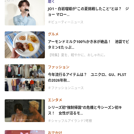
磨く
JO1・白岩瑠姫が“この夏挑戦したこと”とは？ ジ
ョー マロー...
＃ビューティーニュース
グルメ
アーモンドミルク100％かき氷が絶品！ 池袋でビ
タミンEたっぷ...
【特集】夏を、軽やかに、おしゃれに。
ファッション
今年流行るアイテムは？ ユニクロ、GU、PLST
の2026年秋...
＃ファッションニュース
エンタメ
シリーズ初“強制帰国”の危機と今シーズン初キ
ス！ 女性が沼るモ...
＃シャッフルアイランド7考察
おでかけ