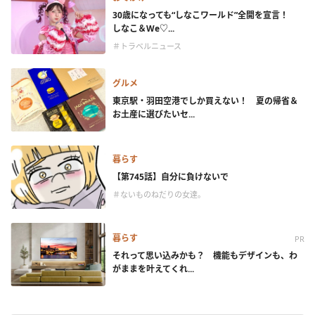
30歳になっても“しなこワールド”全開を宣言！
しなこ＆We♡...
＃トラベルニュース
グルメ
東京駅・羽田空港でしか買えない！ 夏の帰省＆
お土産に選びたいセ...
暮らす
【第745話】自分に負けないで
＃ないものねだりの女達。
暮らす
PR
それって思い込みかも？ 機能もデザインも、わ
がままを叶えてくれ...