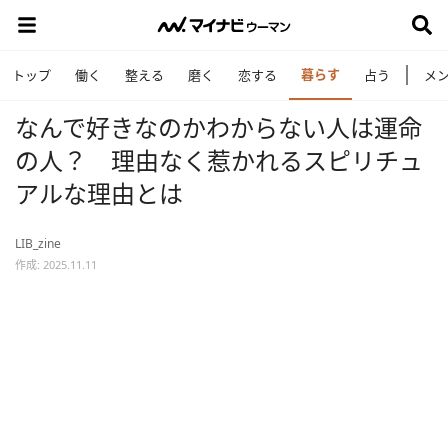
暮らす
トップ
働く
整える
磨く
恋する
占う
メ
なんで好きなのかわからない人は運命
の人？ 理由なく惹かれるスピリチュ
アルな理由とは
LIB_zine
作成: 2025.11.11