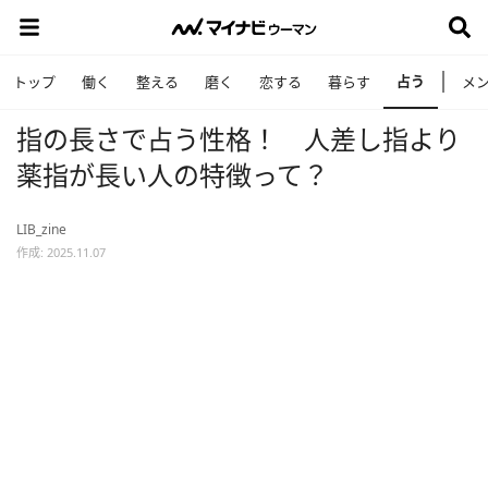
占う
トップ
働く
整える
磨く
恋する
暮らす
メ
指の長さで占う性格！ 人差し指より
薬指が長い人の特徴って？
LIB_zine
作成: 2025.11.07