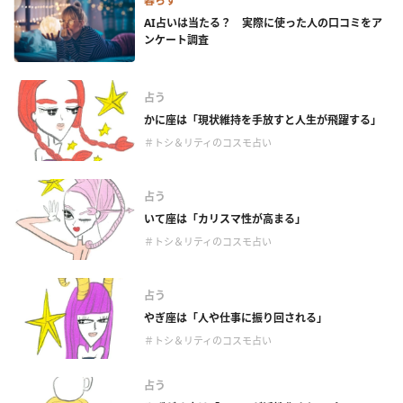
暮らす
AI占いは当たる？ 実際に使った人の口コミをア
ンケート調査
占う
かに座は「現状維持を手放すと人生が飛躍する」
＃トシ＆リティのコスモ占い
占う
いて座は「カリスマ性が高まる」
＃トシ＆リティのコスモ占い
占う
やぎ座は「人や仕事に振り回される」
＃トシ＆リティのコスモ占い
占う