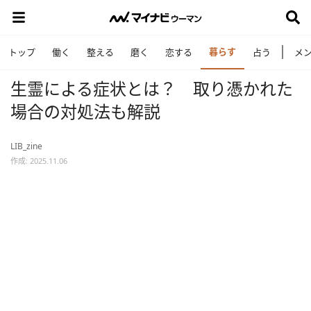
暮らす
トップ
働く
整える
磨く
恋する
占う
メ
生霊による症状とは？ 取り憑かれた
場合の対処法も解説
LIB_zine
作成: 2025.11.06