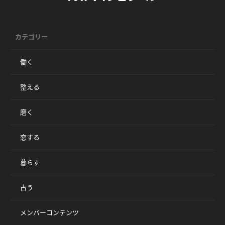
カテゴリー
働く
整える
磨く
恋する
暮らす
占う
メンバーコンテンツ