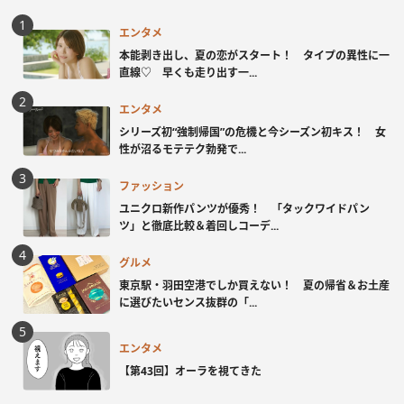
エンタメ
本能剥き出し、夏の恋がスタート！ タイプの異性に一
直線♡ 早くも走り出す一...
エンタメ
シリーズ初“強制帰国”の危機と今シーズン初キス！ 女
性が沼るモテテク勃発で...
ファッション
ユニクロ新作パンツが優秀！ 「タックワイドパン
ツ」と徹底比較＆着回しコーデ...
グルメ
東京駅・羽田空港でしか買えない！ 夏の帰省＆お土産
に選びたいセンス抜群の「...
エンタメ
【第43回】オーラを視てきた