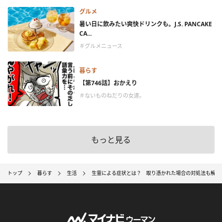
グルメ
暑い日に飲みたい爽快ドリンクも。J.S. PANCAKE
CA...
＃グルメニュース
暮らす
【第746話】おかえり
＃ないものねだりの女達。
もっと見る
トップ
暮らす
生活
生霊による症状とは？ 取り憑かれた場合の対処法も解説