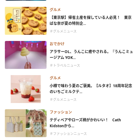
グルメ
【東京駅】帰省土産を探している人必見！ 東京
ばな奈が夏の特別企...
＃グルメニュース
おでかけ
アラサーOL、うんこに癒やされる。『うんこミュ
ージアム YOK...
＃トラベルニュース
グルメ
小樽で味わう夏のご褒美。【ルタオ】18周年記念
のいちごミルクテ...
＃グルメニュース
ファッション
テディベアやローズ柄がかわいい！ Cath
Kidstonから...
＃ファッションニュース