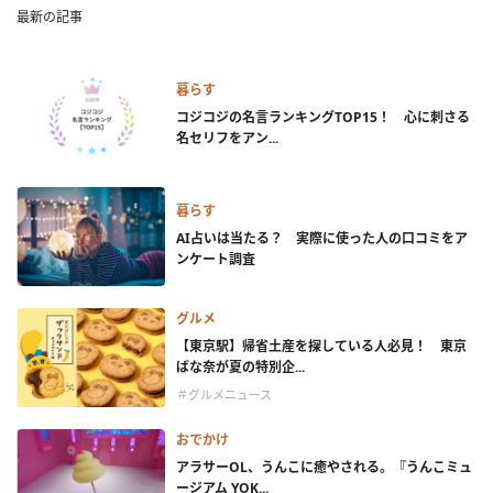
最新の記事
暮らす
コジコジの名言ランキングTOP15！ 心に刺さる
名セリフをアン...
暮らす
AI占いは当たる？ 実際に使った人の口コミをア
ンケート調査
グルメ
【東京駅】帰省土産を探している人必見！ 東京
ばな奈が夏の特別企...
＃グルメニュース
おでかけ
アラサーOL、うんこに癒やされる。『うんこミュ
ージアム YOK...