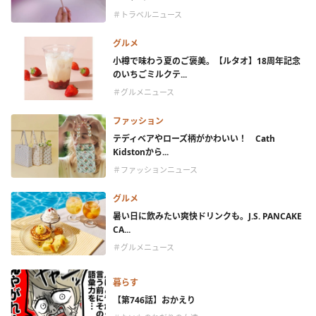
＃トラベルニュース
グルメ
小樽で味わう夏のご褒美。【ルタオ】18周年記念
のいちごミルクテ...
＃グルメニュース
ファッション
テディベアやローズ柄がかわいい！ Cath
Kidstonから...
＃ファッションニュース
グルメ
暑い日に飲みたい爽快ドリンクも。J.S. PANCAKE
CA...
＃グルメニュース
暮らす
【第746話】おかえり