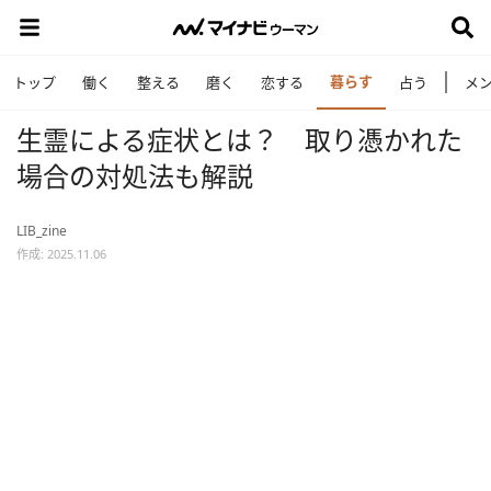
暮らす
トップ
働く
整える
磨く
恋する
占う
メ
生霊による症状とは？ 取り憑かれた
場合の対処法も解説
LIB_zine
作成: 2025.11.06