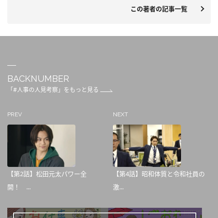
この著者の記事一覧
BACKNUMBER
「#人事の人見考察」をもっと見る
PREV
NEXT
【第2話】松田元太パワー全
【第4話】昭和体質と令和社員の
開！ ...
激...