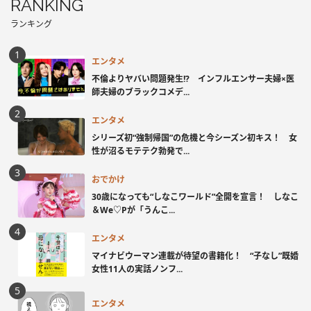
RANKING
ランキング
エンタメ
不倫よりヤバい問題発生!? インフルエンサー夫婦×医
師夫婦のブラックコメデ...
エンタメ
シリーズ初“強制帰国”の危機と今シーズン初キス！ 女
性が沼るモテテク勃発で...
おでかけ
30歳になっても“しなこワールド”全開を宣言！ しなこ
＆We♡Pが「うんこ...
エンタメ
マイナビウーマン連載が待望の書籍化！ “子なし”既婚
女性11人の実話ノンフ...
エンタメ