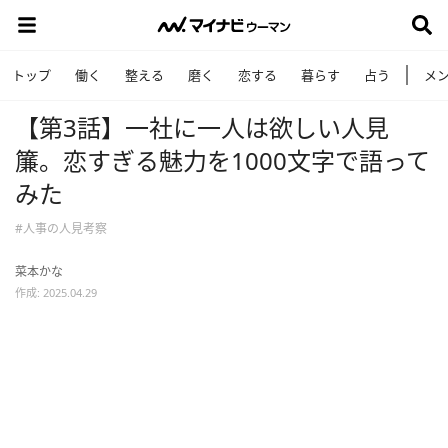
トップ
働く
整える
磨く
恋する
暮らす
占う
メ
【第3話】一社に一人は欲しい人見
簾。恋すぎる魅力を1000文字で語って
みた
#人事の人見考察
菜本かな
作成: 2025.04.29