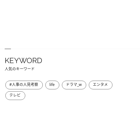
KEYWORD
人気のキーワード
#人事の人見考察
life
ドラマ_w
エンタメ
テレビ