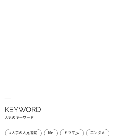
KEYWORD
人気のキーワード
#人事の人見考察
life
ドラマ_w
エンタメ