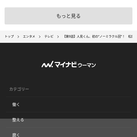
もっと見る
トップ
エンタメ
テレビ
【第9話】人見くん、初の“ノーミラクル回”！ 松田元
カテゴリー
働く
整える
磨く