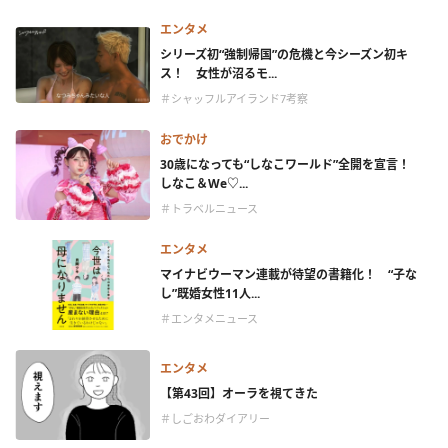
エンタメ
シリーズ初“強制帰国”の危機と今シーズン初キ
ス！ 女性が沼るモ...
＃シャッフルアイランド7考察
おでかけ
30歳になっても“しなこワールド”全開を宣言！
しなこ＆We♡...
＃トラベルニュース
エンタメ
マイナビウーマン連載が待望の書籍化！ “子な
し”既婚女性11人...
＃エンタメニュース
エンタメ
【第43回】オーラを視てきた
＃しごおわダイアリー