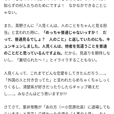
知らずの村人たちのためにですよ！ なかなかできることじ
ゃない。
また、真野さんに「人見くんは、人のことをちゃんと見る担
当」と言われた時に、
「めっちゃ普通じゃないっすか！ だ
って、普通見るでしょ？ 人のこと」と返していたのにも、キ
ュンキュンしました。人見くんは、他者を気遣うことを普通
のことだと思っているんですよね。
だから、見返りを期待しな
いし、「裏切られた〜！」とイライラすることもない。
人見くんって、これまでどんな恋愛をしてきたんだろう……。
「外国の人と付き合ってた」と言われたらめちゃくちゃしっく
りくるし、清楚系が好きだったりしたらギャップ萌えだ
し……。みなさんはどう思いますか??
さてさて、里井常務が「あの方（＝小笠原社長）に退場しても
らいます」と宣言して終わった今週の『人事の人見』。なん