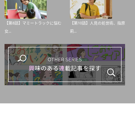
【第8話】マミートラックに悩む
【第10話】人見の処世術、指原
女...
莉...