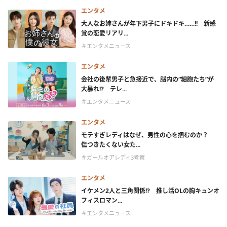
エンタメ
大人なお姉さんが年下男子にドキドキ……!! 新感
覚の恋愛リアリ...
＃エンタメニュース
エンタメ
会社の後輩男子と急接近で、脳内の“細胞たち”が
大暴れ!? テレ...
＃エンタメニュース
エンタメ
モテすぎレディはなぜ、男性の心を掴むのか？
傷つきたくない女た...
＃ガールオアレディ3考察
エンタメ
イケメン2人と三角関係!? 推し活OLの胸キュンオ
フィスロマン...
＃エンタメニュース