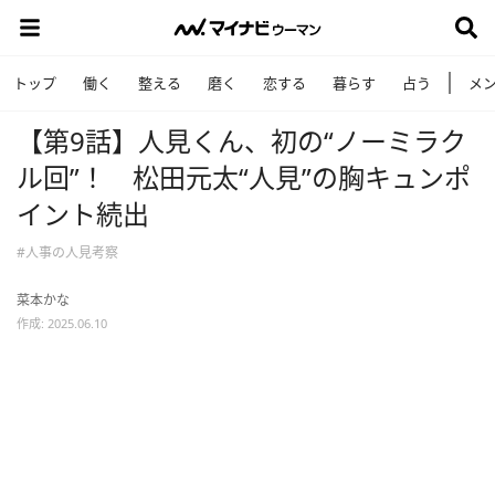
トップ
働く
整える
磨く
恋する
暮らす
占う
メ
【第9話】人見くん、初の“ノーミラク
ル回”！ 松田元太“人見”の胸キュンポ
イント続出
#人事の人見考察
菜本かな
作成: 2025.06.10