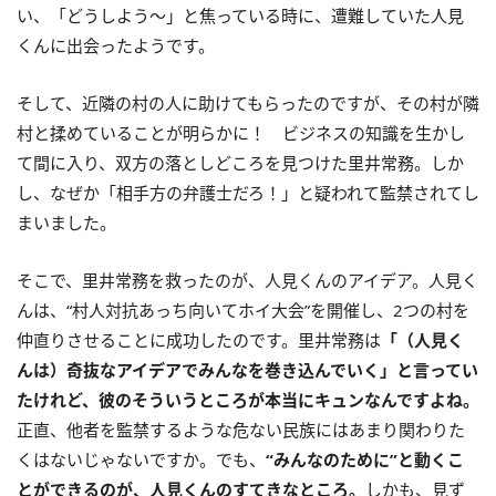
い、「どうしよう〜」と焦っている時に、遭難していた人見
くんに出会ったようです。
そして、近隣の村の人に助けてもらったのですが、その村が隣
村と揉めていることが明らかに！ ビジネスの知識を生かし
て間に入り、双方の落としどころを見つけた里井常務。しか
し、なぜか「相手方の弁護士だろ！」と疑われて監禁されてし
まいました。
そこで、里井常務を救ったのが、人見くんのアイデア。人見く
んは、“村人対抗あっち向いてホイ大会”を開催し、2つの村を
仲直りさせることに成功したのです。里井常務は
「（人見く
んは）奇抜なアイデアでみんなを巻き込んでいく」と言ってい
たけれど、彼のそういうところが本当にキュンなんですよね。
正直、他者を監禁するような危ない民族にはあまり関わりた
くはないじゃないですか。でも、
“みんなのために”と動くこ
とができるのが、人見くんのすてきなところ。
しかも、見ず