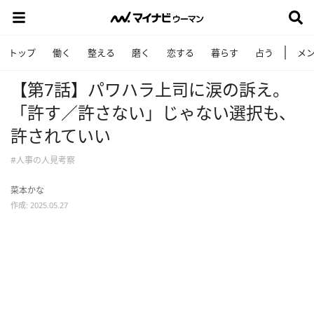
トップ
働く
整える
磨く
恋する
暮らす
占う
メ
【第7話】パワハラ上司に涙の訴え。
「許す／許さない」じゃない選択も、
許されていい
#人事の人見考察
菜本かな
作成: 2025.05.27