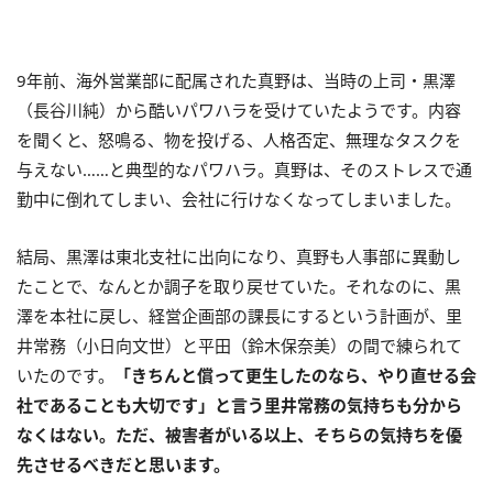
9年前、海外営業部に配属された真野は、当時の上司・黒澤
（長谷川純）から酷いパワハラを受けていたようです。内容
を聞くと、怒鳴る、物を投げる、人格否定、無理なタスクを
与えない……と典型的なパワハラ。真野は、そのストレスで通
勤中に倒れてしまい、会社に行けなくなってしまいました。
結局、黒澤は東北支社に出向になり、真野も人事部に異動し
たことで、なんとか調子を取り戻せていた。それなのに、黒
澤を本社に戻し、経営企画部の課長にするという計画が、里
井常務（小日向文世）と平田（鈴木保奈美）の間で練られて
いたのです。
「きちんと償って更生したのなら、やり直せる会
社であることも大切です」と言う里井常務の気持ちも分から
なくはない。ただ、被害者がいる以上、そちらの気持ちを優
先させるべきだと思います。