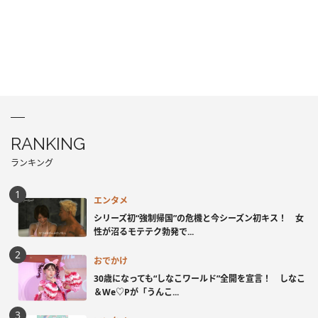
RANKING
ランキング
エンタメ
シリーズ初“強制帰国”の危機と今シーズン初キス！ 女
性が沼るモテテク勃発で...
おでかけ
30歳になっても“しなこワールド”全開を宣言！ しなこ
＆We♡Pが「うんこ...