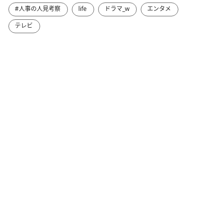
#人事の人見考察
life
ドラマ_w
エンタメ
テレビ