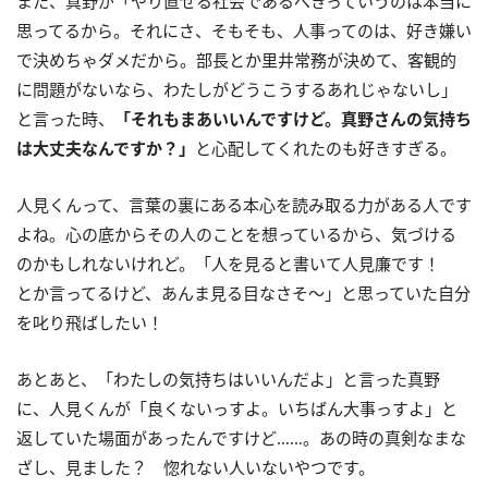
また、真野が「やり直せる社会であるべきっていうのは本当に
思ってるから。それにさ、そもそも、人事ってのは、好き嫌い
で決めちゃダメだから。部長とか里井常務が決めて、客観的
に問題がないなら、わたしがどうこうするあれじゃないし」
と言った時、
「それもまあいいんですけど。真野さんの気持ち
は大丈夫なんですか？」
と心配してくれたのも好きすぎる。
人見くんって、言葉の裏にある本心を読み取る力がある人です
よね。心の底からその人のことを想っているから、気づける
のかもしれないけれど。「人を見ると書いて人見廉です！
とか言ってるけど、あんま見る目なさそ〜」と思っていた自分
を叱り飛ばしたい！
あとあと、「わたしの気持ちはいいんだよ」と言った真野
に、人見くんが「良くないっすよ。いちばん大事っすよ」と
返していた場面があったんですけど……。あの時の真剣なまな
ざし、見ました？ 惚れない人いないやつです。