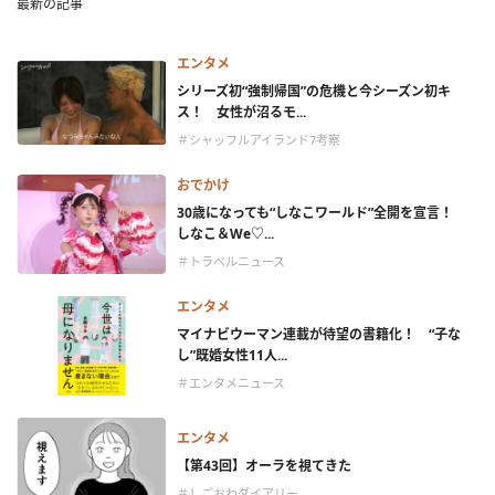
最新の記事
エンタメ
シリーズ初“強制帰国”の危機と今シーズン初キ
ス！ 女性が沼るモ...
＃シャッフルアイランド7考察
おでかけ
30歳になっても“しなこワールド”全開を宣言！
しなこ＆We♡...
＃トラベルニュース
エンタメ
マイナビウーマン連載が待望の書籍化！ “子な
し”既婚女性11人...
＃エンタメニュース
エンタメ
【第43回】オーラを視てきた
＃しごおわダイアリー