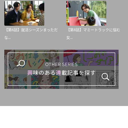
【第6話】就活シーズンまっただ
【第8話】マミートラックに悩む
な...
女...