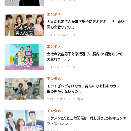
エンタメ
大人なお姉さんが年下男子にドキドキ……!! 新感
覚の恋愛リアリ...
＃エンタメニュース
エンタメ
会社の後輩男子と急接近で、脳内の“細胞たち”が
大暴れ!? テレ...
＃エンタメニュース
エンタメ
モテすぎレディはなぜ、男性の心を掴むのか？
傷つきたくない女た...
＃ガールオアレディ3考察
エンタメ
イケメン2人と三角関係!? 推し活OLの胸キュンオ
フィスロマン...