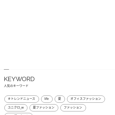
KEYWORD
人気のキーワード
＃トレンドニュース
life
夏
オフィスファッション
ユニクロ_w
夏ファッション
ファッション