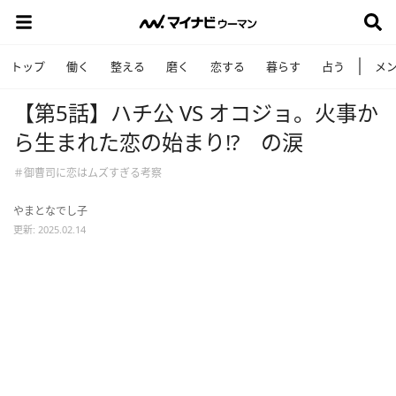
トップ
働く
整える
磨く
恋する
暮らす
占う
メ
【第5話】ハチ公 VS オコジョ。火事か
ら生まれた恋の始まり!? の涙
＃御曹司に恋はムズすぎる考察
やまとなでし子
更新: 2025.02.14