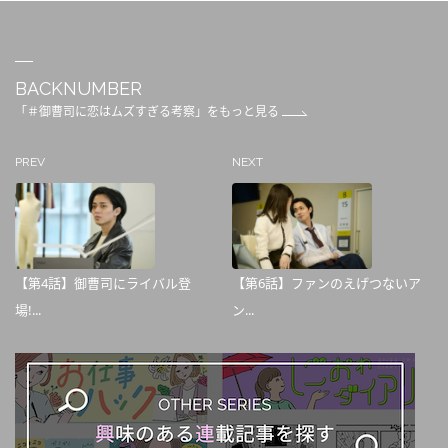
BACKNUMBER
「＃御曹司に恋はムズすぎる考察」をもっと見る
PREV
NEXT
【第4話】御曹司にライバル登
【第6話】ファンのえげつないア
場!...
ン...