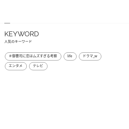
KEYWORD
人気のキーワード
＃御曹司に恋はムズすぎる考察
life
ドラマ_w
エンタメ
テレビ