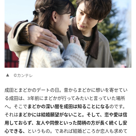
©カンテレ
成田とまどかのデートの日。昔からまどかに想いを寄せてい
る成田は、3年前にまどかが行ってみたいと言っていた場所
へ。そこで
まどかの深い闇を成田は知ることになる
のです。
それは
まどかには結婚願望がないこと。そして、恋や愛は信
用しておらず、友人や同僚といった間柄の方が長く続くし安
心できる、
というもの。であれば結婚どころか恋人も求めて