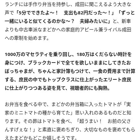
ランチには手作り弁当を持参し、成田に聞こえるよう大きな
声で
「5分でできたよ〜！ 支出も82円だった〜！」「ずっと
一緒にいると似てくるのかな〜？ 夫婦みたいに」
と、新車
よりも中古車派なまどかへの家庭的アピール兼ライバル成田
への牽制を始めます。
1000万のマセラティを乗り回し、180万はくだらない時計を
身につけ、ブラックカードで全てを欲しいままにしてきたお
ぼっちゃまが、ちゃんと家計簿もつけて、一食の費用まで計算
する、庶民の中でもトップクラスに仕上がったエリート庶民
に仕上がりつつある姿を見て、視聴者的にも胸熱。
お弁当を食べる中で、まどかの弁当箱に入ったトマトが「実
家のミニトマトの種から育てた」思い入れのあるものだと知
ります。その昴はトマトを食べ、「超うまい！ お前の父さ
んすげぇな！」と素直に褒めちぎり、大切なものを褒めてもら
えたまどかもどこか嬉しそうです。