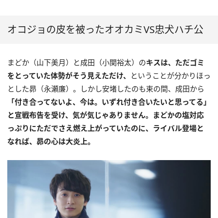
オコジョの皮を被ったオオカミVS忠犬ハチ公
まどか（山下美月）と成田（小関裕太）の
キスは、ただゴミ
をとっていた体勢がそう見えただけ、
ということが分かりほっ
とした昴（永瀬廉）。しかし安堵したのも束の間、成田から
「付き合ってないよ、今は。いずれ付き合いたいと思ってる」
と宣戦布告を受け、気が気じゃありません。まどかの塩対応
っぷりにただでさえ燃え上がっていたのに、ライバル登場と
なれば、昴の心は大炎上。