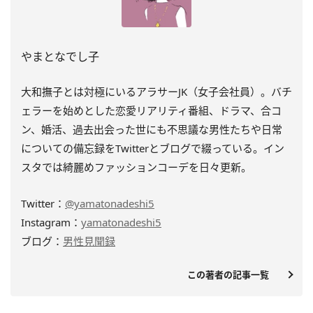
やまとなでし子
大和撫子とは対極にいるアラサーJK（女子会社員）。バチ
ェラーを始めとした恋愛リアリティ番組、ドラマ、合コ
ン、婚活、過去出会った世にも不思議な男性たちや日常
についての備忘録をTwitterとブログで綴っている。イン
スタでは綺麗めファッションコーデを日々更新。
Twitter：
@yamatonadeshi5
Instagram：
yamatonadeshi5
ブログ：
男性見聞録
この著者の記事一覧