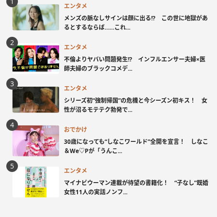
エンタメ
メンズの脈なしサインは顔に出る!? この世に地獄があ
るとするならば……これ...
エンタメ
不倫よりヤバい問題発生!? インフルエンサー夫婦×医
師夫婦のブラックコメデ...
エンタメ
シリーズ初“強制帰国”の危機と今シーズン初キス！ 女
性が沼るモテテク勃発で...
おでかけ
30歳になっても“しなこワールド”全開を宣言！ しなこ
＆We♡Pが「うんこ...
エンタメ
マイナビウーマン連載が待望の書籍化！ “子なし”既婚
女性11人の実話ノンフ...