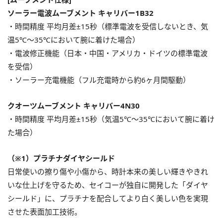
ソーラー電波ムーブメント キャリバー1B32
・時間精度 平均月差±15秒（標準電波を受信しないとき、気
温5℃〜35℃において腕に着けた場合）
・電波修正機能（日本・中国・アメリカ・ドイツの標準電波
を受信）
・ソーラー充電機能（フル充電時から約6ヶ月間駆動）
クオーツムーブメント キャリバー4N30
・時間精度 平均月差±15秒（気温5℃〜35℃において腕に着け
た場合）
（※1）プラチナダイヤシールド
日常使いの擦り傷や小傷から、時計本来の美しい輝きやきれ
いな仕上げを守るため、セイコーが独自に開発した「ダイヤ
シールド」に、プラチナを配合してより白く美しい色を実現
させた表面加工技術。