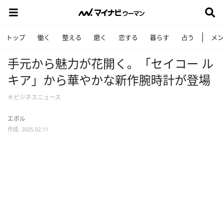
トップ
働く
整える
磨く
恋する
暮らす
占う
メ
手元から魅力が花開く。「セイコー ル
キア」から華やかな新作腕時計が登場
＃ビジネスニュース
エボル
作成: 2025.02.11