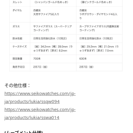
その他仕様：
https://www.seikowatches.com/jp-
ja/products/lukia/ssqw094
https://www.seikowatches.com/jp-
ja/products/lukia/sswa014
[ムーブメント仕様]