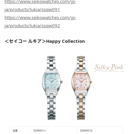
https://www.seikowatches.com/jp-
ja/products/lukia/ssqw091
https://www.seikowatches.com/jp-
ja/products/lukia/ssqw092
＜セイコー ルキア＞Happy Collection