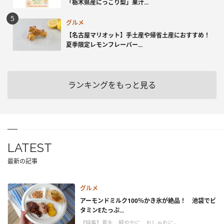
「栃木県産にっこり梨」果汁...
グルメ
【名古屋マリオット】手土産や帰省土産におすすめ！
夏季限定レモンフレーバー...
ランキングをもっと見る
LATEST
最新の記事
グルメ
アーモンドミルク100％かき氷が絶品！ 池袋でビ
タミンEたっぷ...
【特集】夏を、軽やかに、おしゃれに。