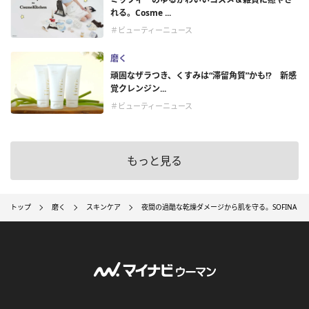
れる。Cosme ...
＃ビューティーニュース
磨く
頑固なザラつき、くすみは“滞留角質”かも!? 新感
覚クレンジン...
＃ビューティーニュース
もっと見る
トップ
磨く
スキンケア
夜間の過酷な乾燥ダメージから肌を守る。SOFINA 