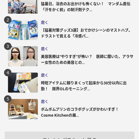
猛暑日、浴衣のお出かけも怖くない！ マンダム直伝
「汗をかく前」の制汗剤テク...
磨く
【猛暑対策グッズ3選】おでかけシーンのマストハブ。
ドラストで買える「冷感パ...
磨く
美容医療は“やりすぎ”が怖い？ 医師に聞いた、アラサ
ー女性のための美容との...
磨く
時短アイテムに頼りまくって起床から30分以内に出
勤！ 限界OLのモーニング...
磨く
ポムポムプリンのコラボグッズがかわいすぎ！
Cosme Kitchenの展...