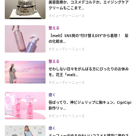
美容医療か、コスメデコルテか。エイジングケア
クリームもここまで...
＃ビューティーニュース
整える
【melt】SNS発の“付け替えDIY”から着想！ 髪
の化粧水...
＃ビューティーニュース
整える
せわしない日々をがんばる方にぴったりのお休み
を。花王「melt...
＃ビューティーニュース
磨く
唇ぽってり、神ビジュリップに胸キュン。CipiCipi
新作リッ...
＃ビューティーニュース
磨く
ミッフィーのゆるかわいいコスメ＆雑貨に癒やさ