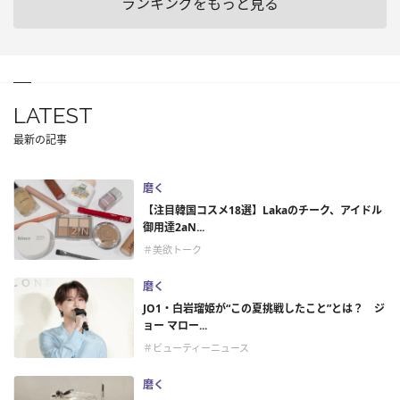
ランキングをもっと見る
LATEST
最新の記事
磨く
【注目韓国コスメ18選】Lakaのチーク、アイドル
御用達2aN...
＃美欲トーク
磨く
JO1・白岩瑠姫が“この夏挑戦したこと”とは？ ジ
ョー マロー...
＃ビューティーニュース
磨く