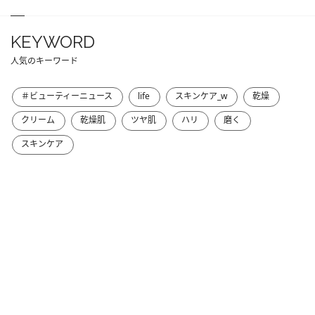
KEYWORD
人気のキーワード
＃ビューティーニュース
life
スキンケア_w
乾燥
クリーム
乾燥肌
ツヤ肌
ハリ
磨く
スキンケア