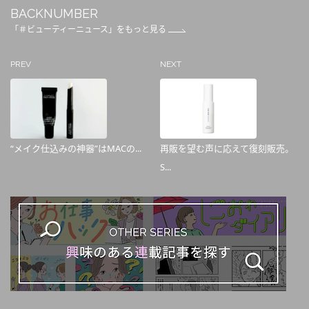
BACKNUMBER
「＃ビューティーニュース」をもっと見る
PREV
NEXT
“メイク仕込みの神器”はMACの...
再販を望む声に応えて復刻販売。
S...