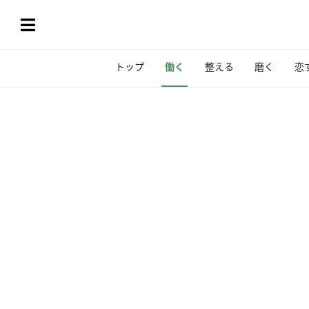
トップ
働く
整える
磨く
恋