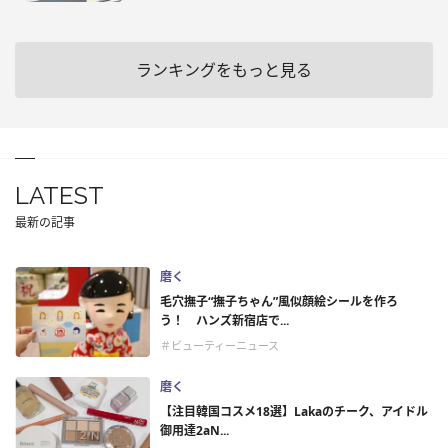
ランキングをもっと見る
LATEST
最新の記事
磨く
毛穴撫子“撫子ちゃん”風似顔絵シールを作ろ
う！ ハンズ新宿店で...
＃ビューティーニュース
磨く
【注目韓国コスメ18選】Lakaのチーク、アイドル
御用達2aN...