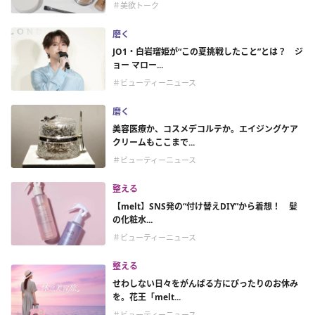
＃美欲トーク
磨く
JO1・白岩瑠姫が“この夏挑戦したこと”とは？ ジ
ョー マロー...
＃ビューティーニュース
磨く
美容医療か、コスメデコルテか。エイジングケア
クリームもここまで...
＃ビューティーニュース
整える
【melt】SNS発の“付け替えDIY”から着想！ 髪
の化粧水...
＃ビューティーニュース
整える
せわしない日々をがんばる方にぴったりのお休み
を。花王「melt...
＃ビューティーニュース