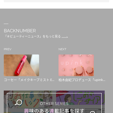
BACKNUMBER
「＃ビューティーニュース」をもっと見る
PREV
NEXT
コーセー「メイクキープミスト E...
柏木由紀プロデュース「upink...