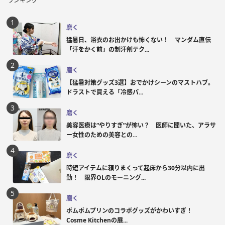
ランキング
磨く
猛暑日、浴衣のお出かけも怖くない！ マンダム直伝
「汗をかく前」の制汗剤テク...
磨く
【猛暑対策グッズ3選】おでかけシーンのマストハブ。
ドラストで買える「冷感パ...
磨く
美容医療は“やりすぎ”が怖い？ 医師に聞いた、アラサ
ー女性のための美容との...
磨く
時短アイテムに頼りまくって起床から30分以内に出
勤！ 限界OLのモーニング...
磨く
ポムポムプリンのコラボグッズがかわいすぎ！
Cosme Kitchenの展...