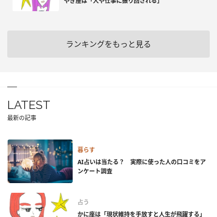
やぎ座は「人や仕事に振り回される」
ランキングをもっと見る
LATEST
最新の記事
暮らす
AI占いは当たる？ 実際に使った人の口コミをア
ンケート調査
占う
かに座は「現状維持を手放すと人生が飛躍する」