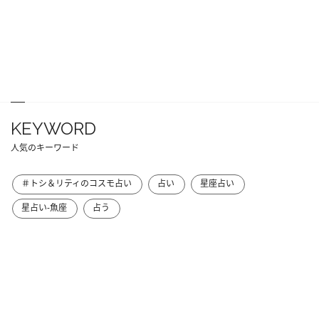
KEYWORD
人気のキーワード
＃トシ＆リティのコスモ占い
占い
星座占い
星占い-魚座
占う