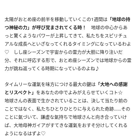
太陽がおとめ座の前半を移動していくこの
1
週間は
「地球の持
つ神秘の力」が呼び覚まされてくる時！
地球の中心からあ
っと驚くようなパワーが上昇してきて、私たちをスピリチュ
アルな成長へといざなってくれるタイミングになっているわよ
♡ しし座シーズンで宇宙からの霊力が大胆に降り注いだ
分、それに呼応する形で、おとめ座シーズンでは地球からの霊
力が跳ね返ってくる時期になっているのよね♪
タイムリーな運氣を味方につける最大の鍵は
「大地への感謝
とリスペクト」
をあなたの中でよみがえらせていくコト☆
地球さんの表面で生かされていることは、決して当たり前の
ことではなく、私たちひとりひとりに与えられた奇跡……その
ことに氣づいて、謙虚な氣持ちで地球さんと向き合っていけ
ば、大地母神ガイアがすてきな運氣をおすそ分けしてくれる
ようになるはずよ♡