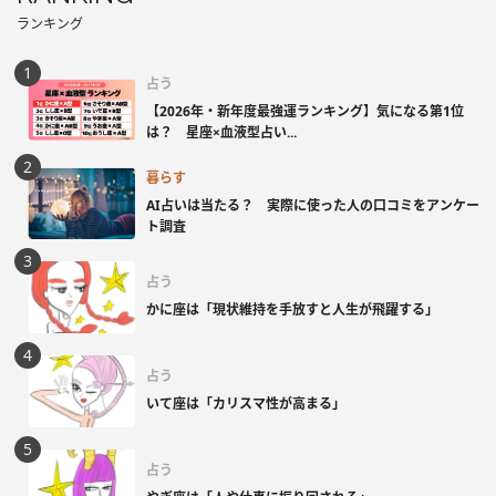
ランキング
占う
【2026年・新年度最強運ランキング】気になる第1位
は？ 星座×血液型占い...
暮らす
AI占いは当たる？ 実際に使った人の口コミをアンケー
ト調査
占う
かに座は「現状維持を手放すと人生が飛躍する」
占う
いて座は「カリスマ性が高まる」
占う