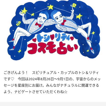
ごきげんよう！ スピリチュアル・カップルのトシ＆リティ
です♡ 今回は
2024
年
8
月
26
日〜
9
月
1
日の、宇宙からのメッ
セージを星座別にお届け。みんながナチュラルに開運できる
よう、ナビゲートさせていただくわね☆