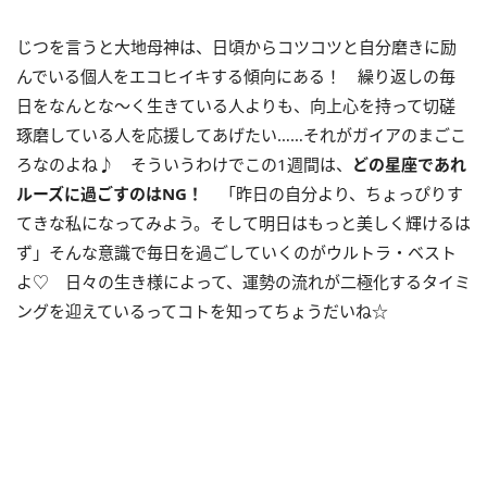
じつを言うと大地母神は、日頃からコツコツと自分磨きに励
んでいる個人をエコヒイキする傾向にある！ 繰り返しの毎
日をなんとな〜く生きている人よりも、向上心を持って切磋
琢磨している人を応援してあげたい……それがガイアのまごこ
ろなのよね♪ そういうわけでこの
1
週間は、
どの星座であれ
ルーズに過ごすのは
NG
！
「昨日の自分より、ちょっぴりす
てきな私になってみよう。そして明日はもっと美しく輝けるは
ず」そんな意識で毎日を過ごしていくのがウルトラ・ベスト
よ♡ 日々の生き様によって、運勢の流れが二極化するタイミ
ングを迎えているってコトを知ってちょうだいね☆