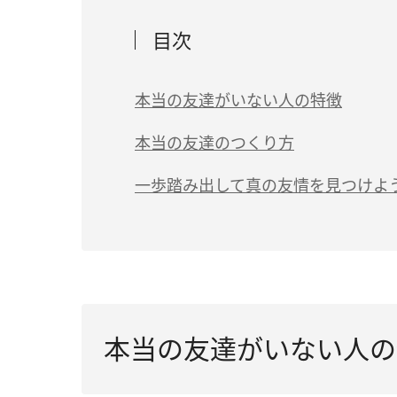
目次
本当の友達がいない人の特徴
（1）人をなかなか信用できず自己開示を
本当の友達のつくり方
（2）コミュニケーションが苦手
（1）素直でいることを大切にする
一歩踏み出して真の友情を見つけよ
（3）プライドが高い
（2）相手の話をしっかりと聞く
（4）自分が大好き
（3）損得勘定で人と付き合わない
（5）複数人より1人で行動する方が好き
（6）他人への興味が薄い
本当の友達がいない人の
（7）自意識過剰で被害妄想をしがち