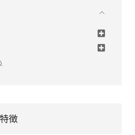
しない
う
特徴