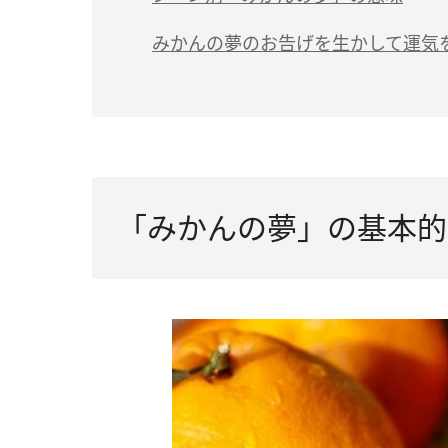
（2）金運アップ
（1）みかんを食べる夢は「金運・健康運
みかんの夢のお告げを生かして運気
（3）健康運の上昇
（2）おいしいみかんを食べる夢は「努力
（3）たくさんのみかんの夢は「幸運・チ
（4）ドライフルーツのみかんの夢は「努
（5）みかんの木の夢は「金運・恋愛運・
「みかんの夢」の基本的
（6）みかんがおいしくない夢は「思うよ
（7）みかんの皮をむいている夢は「承認
（8）みかんの皮だけの夢は「結果に期待
（9）冷凍みかんの夢は「運気ダウン」
（10）みかんが未熟な状態の夢は「不安