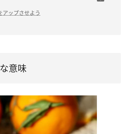
・恋愛運など全体的な運気のアップ」
をアップさせよう
や苦労により成果を得られる」
ャンス」
力や経験が実を結ぶ」
子宝運アップ」
な意味
うな成果が出ない」
欲求の高まり」
できない」
の的中」