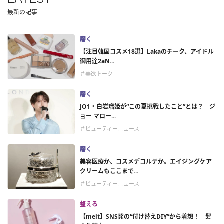
最新の記事
磨く
【注目韓国コスメ18選】Lakaのチーク、アイドル
御用達2aN...
＃美欲トーク
磨く
JO1・白岩瑠姫が“この夏挑戦したこと”とは？ ジ
ョー マロー...
＃ビューティーニュース
磨く
美容医療か、コスメデコルテか。エイジングケア
クリームもここまで...
＃ビューティーニュース
整える
【melt】SNS発の“付け替えDIY”から着想！ 髪