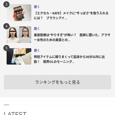
磨く
【エクセル・KATE】メイクに“今っぽさ”を取り入れる
には？ ブラウンアイ...
磨く
美容医療は“やりすぎ”が怖い？ 医師に聞いた、アラサ
ー女性のための美容との...
磨く
時短アイテムに頼りまくって起床から30分以内に出
勤！ 限界OLのモーニング...
ランキングをもっと見る
LATEST