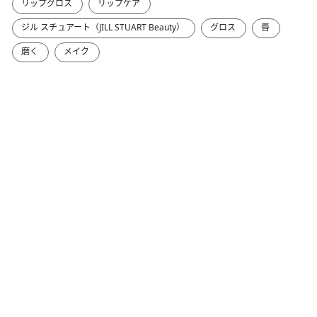
リップグロス
リップケア
ジル スチュアート（JILL STUART Beauty）
グロス
唇
磨く
メイク