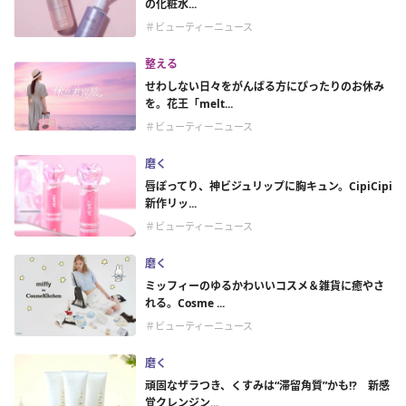
の化粧水...
＃ビューティーニュース
整える
せわしない日々をがんばる方にぴったりのお休み
を。花王「melt...
＃ビューティーニュース
磨く
唇ぽってり、神ビジュリップに胸キュン。CipiCipi
新作リッ...
＃ビューティーニュース
磨く
ミッフィーのゆるかわいいコスメ＆雑貨に癒やさ
れる。Cosme ...
＃ビューティーニュース
磨く
頑固なザラつき、くすみは“滞留角質”かも!? 新感
覚クレンジン...