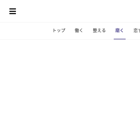
トップ
働く
整える
磨く
恋