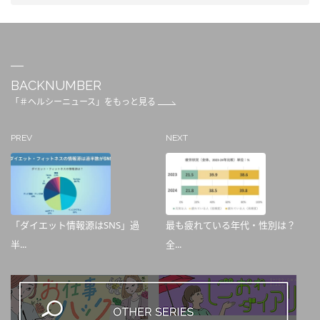
BACKNUMBER
「＃ヘルシーニュース」をもっと見る
PREV
NEXT
「ダイエット情報源はSNS」過
最も疲れている年代・性別は？
半...
全...