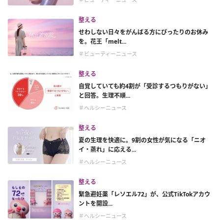
整える
せわしない日々をがんばる方にぴったりのお休み
を。花王「melt...
＃ビューティーニュース
整える
自覚していても約4割が「受診するつもりがない」
と回答。生理不順...
＃ヘルシーニュース
整える
夏の生理を快適に。9割の女性が気になる「ニオ
イ・蒸れ」に応える...
＃ヘルシーニュース
整える
緊急避妊薬「レソエル72」が、公式TikTokアカウ
ントを開設...
＃ヘルシーニュース