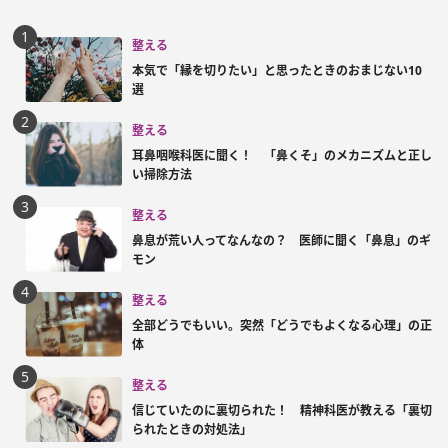
整える
本気で「縁を切りたい」と思ったときのおまじない10
選
整える
耳鼻咽喉科医に聞く！ 「鼻くそ」のメカニズムと正し
い掃除方法
整える
鼻息が荒い人ってなんなの？ 医師に聞く「鼻息」のギ
モン
整える
全部どうでもいい。突然「どうでもよくなる心理」の正
体
整える
信じていたのに裏切られた！ 精神科医が教える「裏切
られたときの対処法」