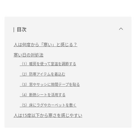
目次
人は何度から「寒い」と感じる？
寒い日の対処法
（1）暖房を使って室温を調節する
（2）防寒アイテムを着込む
（3）窓やサッシに隙間テープを貼る
（4）断熱シートを活用する
（5）床にラグやカーペットを敷く
人は15度以下から寒さを感じやすい