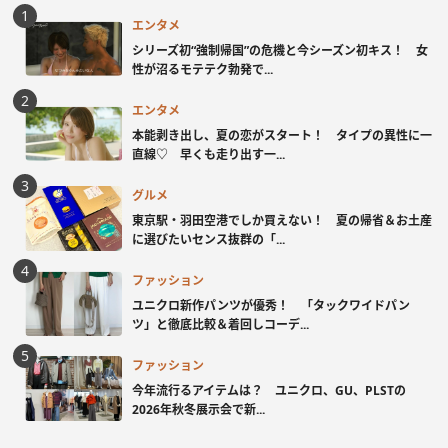
エンタメ
シリーズ初“強制帰国”の危機と今シーズン初キス！ 女
性が沼るモテテク勃発で...
エンタメ
本能剥き出し、夏の恋がスタート！ タイプの異性に一
直線♡ 早くも走り出す一...
グルメ
東京駅・羽田空港でしか買えない！ 夏の帰省＆お土産
に選びたいセンス抜群の「...
ファッション
ユニクロ新作パンツが優秀！ 「タックワイドパン
ツ」と徹底比較＆着回しコーデ...
ファッション
今年流行るアイテムは？ ユニクロ、GU、PLSTの
2026年秋冬展示会で新...