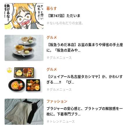
暮らす
【第747話】ただいま
＃ないものねだりの女達。
グルメ
【阪急うめだ本店】お盆の集まりや帰省の手土産
に。「阪急の夏みや...
＃グルメニュース
グルメ
【ジェイアール名古屋タカシマヤ】か、かわいす
ぎる……!! 「ぴ...
＃グルメニュース
ファッション
ブラジャーの安心感と、ブラトップの解放感を一
枚に。下着専門ブラ...
＃トレンドニュース