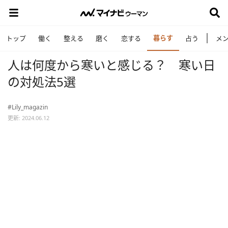
暮らす
トップ
働く
整える
磨く
恋する
占う
メ
人は何度から寒いと感じる？ 寒い日
の対処法5選
#Lily_magazin
更新: 2024.06.12