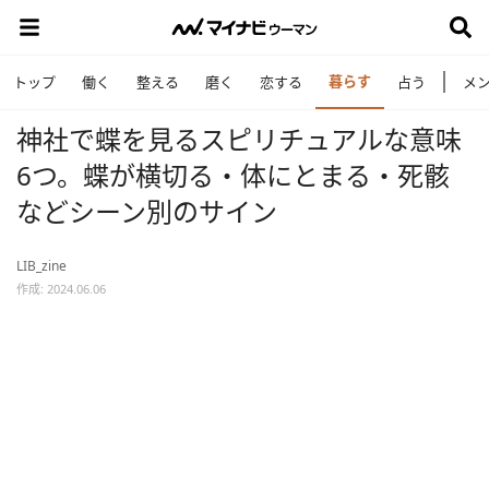
暮らす
トップ
働く
整える
磨く
恋する
占う
メ
神社で蝶を見るスピリチュアルな意味
6つ。蝶が横切る・体にとまる・死骸
などシーン別のサイン
LIB_zine
作成: 2024.06.06