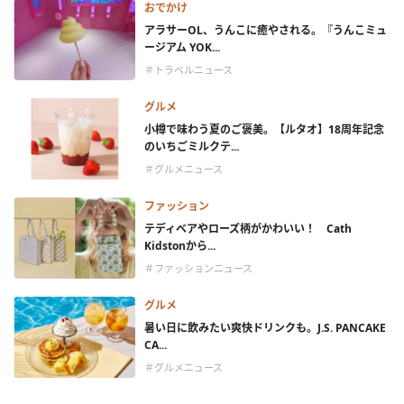
おでかけ
アラサーOL、うんこに癒やされる。『うんこミュ
ージアム YOK...
＃トラベルニュース
グルメ
小樽で味わう夏のご褒美。【ルタオ】18周年記念
のいちごミルクテ...
＃グルメニュース
ファッション
テディベアやローズ柄がかわいい！ Cath
Kidstonから...
＃ファッションニュース
グルメ
暑い日に飲みたい爽快ドリンクも。J.S. PANCAKE
CA...
＃グルメニュース