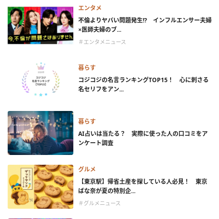
エンタメ
不倫よりヤバい問題発生!? インフルエンサー夫婦
×医師夫婦のブ...
＃エンタメニュース
暮らす
コジコジの名言ランキングTOP15！ 心に刺さる
名セリフをアン...
暮らす
AI占いは当たる？ 実際に使った人の口コミをア
ンケート調査
グルメ
【東京駅】帰省土産を探している人必見！ 東京
ばな奈が夏の特別企...
＃グルメニュース