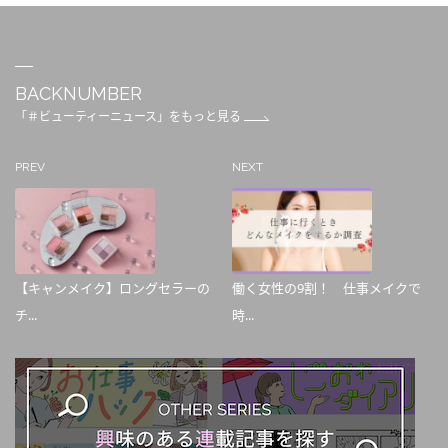
BACKNUMBER
「＃ビューティーニュース」をもっと見る
PREV
NEXT
【キャンメイク】ロングセラーの
働く女性の9割！ 仕事メイクで
チ...
時...