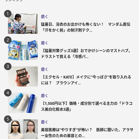
磨く
猛暑日、浴衣のお出かけも怖くない！ マンダム直伝
「汗をかく前」の制汗剤テク...
磨く
【猛暑対策グッズ3選】おでかけシーンのマストハブ。
ドラストで買える「冷感パ...
磨く
【エクセル・KATE】メイクに“今っぽさ”を取り入れる
には？ ブラウンアイ...
磨く
【1,500円以下】価格・成分別で選べる主力の「ドラコ
ス美白化粧水3選」
磨く
美容医療は“やりすぎ”が怖い？ 医師に聞いた、アラサ
ー女性のための美容との...