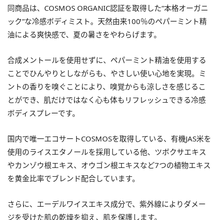
同商品は、COSMOS ORGANIC認証を取得した“本格オーガニ
ック”な冷感ボディミスト。天然由来100％のペパーミント精
油による爽快感で、夏の暑さをやわらげます。
合成メントールを使用せずに、ペパーミント精油を使用する
ことでひんやりとしながらも、やさしい使い心地を実現。ミ
ントの香りを嗅ぐことにより、嗅覚からも涼しさを感じるこ
とができ、肌だけではなく心も体もリフレッシュできる冷感
ボディスプレーです。
国内で唯一エコサートCOSMOSを取得している、有機JAS米を
使用のライスエタノールを採用している他、ツボクサエキス
やカンゾウ根エキス、オウゴン根エキスなど7つの植物エキス
を黄金比率でブレンド配合しています。
さらに、エーデルワイスエキス成分で、紫外線によりダメー
ジを受けた肌の乾燥を抑え、肌を保護します。