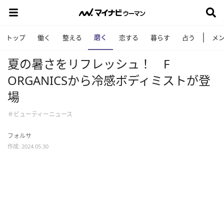
磨く
トップ
働く
整える
恋する
暮らす
占う
メ
夏の暑さをリフレッシュ！ F
ORGANICSから冷感ボディミストが登
場
＃ビューティーニュース
フォルサ
作成: 2024.05.30