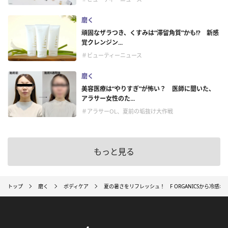
磨く
頑固なザラつき、くすみは“滞留角質”かも!? 新感
覚クレンジン...
＃ビューティーニュース
磨く
美容医療は“やりすぎ”が怖い？ 医師に聞いた、
アラサー女性のた...
＃アラサーOL、夏前の垢抜け大作戦
もっと見る
トップ
磨く
ボディケア
夏の暑さをリフレッシュ！ F ORGANICSから冷感