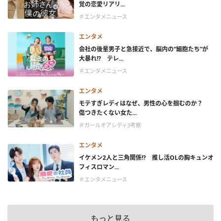
覚の恋愛リアリ...
＃エンタメニュース
エンタメ
会社の後輩男子と急接近で、脳内の“細胞たち”が
大暴れ!? テレ...
＃エンタメニュース
エンタメ
モテすぎレディはなぜ、男性の心を掴むのか？
傷つきたくない女た...
＃ガールオアレディ3考察
エンタメ
イケメン2人と三角関係!? 推し活OLの胸キュンオ
フィスロマン...
＃エンタメニュース
もっと見る