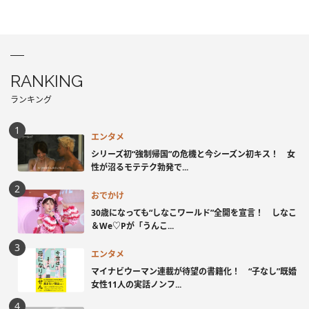
RANKING
ランキング
エンタメ
シリーズ初“強制帰国”の危機と今シーズン初キス！ 女
性が沼るモテテク勃発で...
おでかけ
30歳になっても“しなこワールド”全開を宣言！ しなこ
＆We♡Pが「うんこ...
エンタメ
マイナビウーマン連載が待望の書籍化！ “子なし”既婚
女性11人の実話ノンフ...