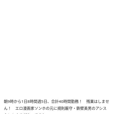
朝9時から1日8時間週5日、合計40時間勤務！ 残業はしませ
ん！ エロ漫画家ソンホの元に規則厳守・鉄壁美男のアシス