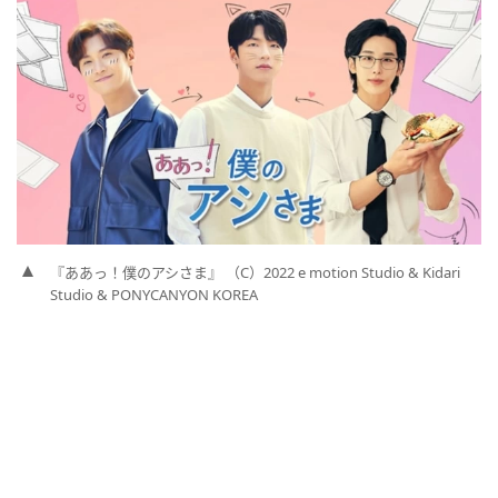
『ああっ！僕のアシさま』 （C）2022 e motion Studio & Kidari
Studio & PONYCANYON KOREA