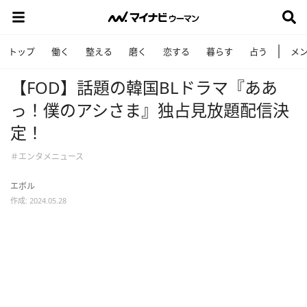
トップ
働く
整える
磨く
恋する
暮らす
占う
メ
【FOD】話題の韓国BLドラマ『ああ
っ！僕のアシさま』独占見放題配信決
定！
＃エンタメニュース
エボル
作成: 2024.05.28