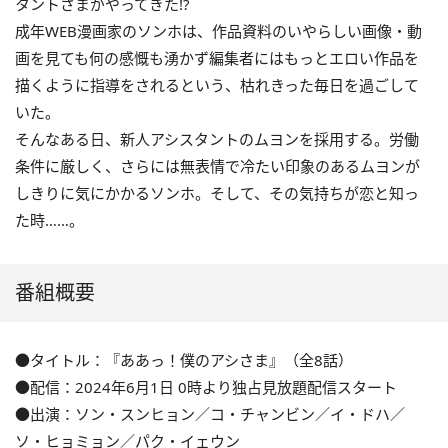
タントさまがやってきた!?
成年WEB漫画家のソンホは、作品資料のいやらしい画像・動
画を見ても何の感慨も湧かず編集者にはもっとエロい作品を
描くように指導をされるという、枯れきった毎日を過ごして
いた。
そんなある日、新人アシスタントのムヨンを採用する。労働
条件に厳しく、さらには無表情で冷たい印象のあるムヨンが
しきりに気にかかるソンホ。そして、その気持ちが恋と知っ
た時……。
番組概要
●タイトル：『ああっ！僕のアシさま』（全8話）
●配信：2024年6月1日 0時より独占見放題配信スタート
●出演：ソン・スンヒョン／コ・チャンビン／イ・ドハ／
ソ・ヒョミョン／パク・イェウン