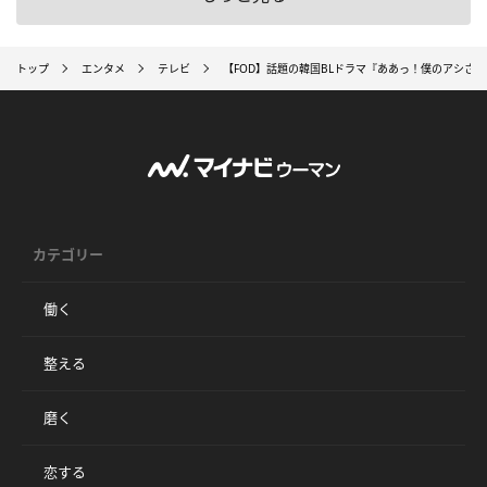
トップ
エンタメ
テレビ
【FOD】話題の韓国BLドラマ『ああっ！僕のアシさ
カテゴリー
働く
整える
磨く
恋する