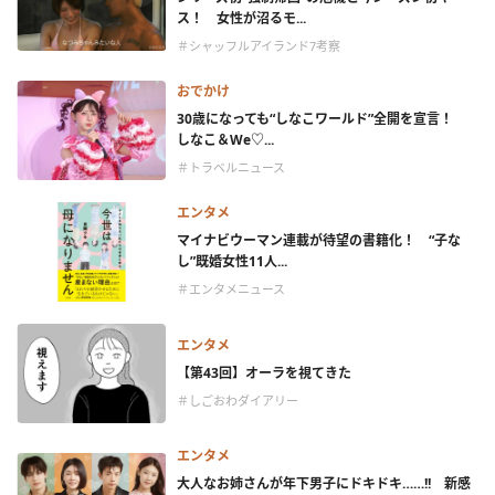
ス！ 女性が沼るモ...
＃シャッフルアイランド7考察
おでかけ
30歳になっても“しなこワールド”全開を宣言！
しなこ＆We♡...
＃トラベルニュース
エンタメ
マイナビウーマン連載が待望の書籍化！ “子な
し”既婚女性11人...
＃エンタメニュース
エンタメ
【第43回】オーラを視てきた
＃しごおわダイアリー
エンタメ
大人なお姉さんが年下男子にドキドキ……!! 新感