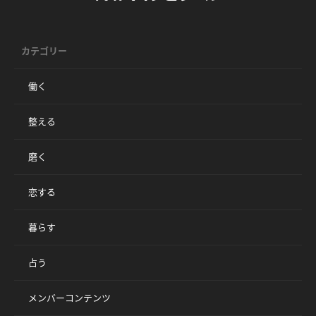
カテゴリー
働く
整える
磨く
恋する
暮らす
占う
メンバーコンテンツ