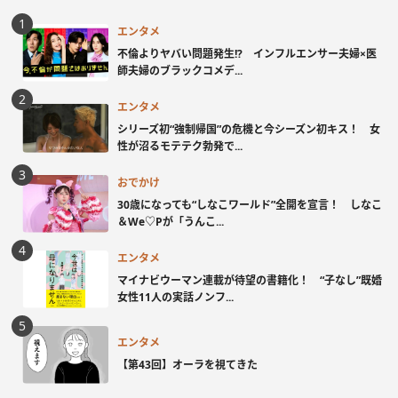
エンタメ
不倫よりヤバい問題発生!? インフルエンサー夫婦×医
師夫婦のブラックコメデ...
エンタメ
シリーズ初“強制帰国”の危機と今シーズン初キス！ 女
性が沼るモテテク勃発で...
おでかけ
30歳になっても“しなこワールド”全開を宣言！ しなこ
＆We♡Pが「うんこ...
エンタメ
マイナビウーマン連載が待望の書籍化！ “子なし”既婚
女性11人の実話ノンフ...
エンタメ
【第43回】オーラを視てきた