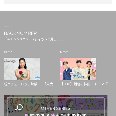
BACKNUMBER
「＃エンタメニュース」をもっと見る
PREV
NEXT
新バチェロレッテ解禁!! 「東大...
【FOD】話題の韓国BLドラマ『...