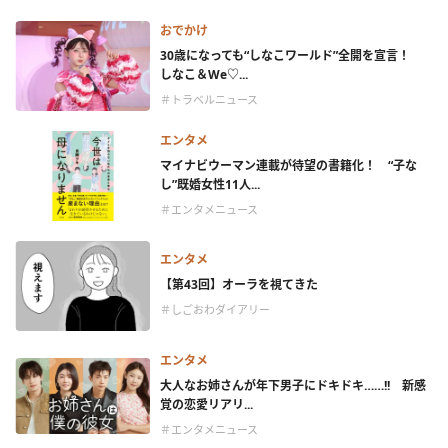
おでかけ
30歳になっても“しなこワールド”全開を宣言！
しなこ＆We♡...
＃トラベルニュース
エンタメ
マイナビウーマン連載が待望の書籍化！ “子な
し”既婚女性11人...
＃エンタメニュース
エンタメ
【第43回】オーラを視てきた
＃しごおわダイアリー
エンタメ
大人なお姉さんが年下男子にドキドキ……!! 新感
覚の恋愛リアリ...
＃エンタメニュース