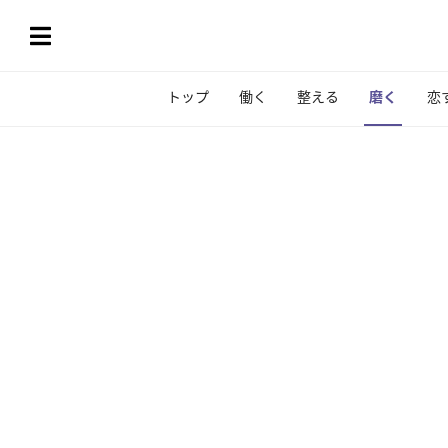
トップ
働く
整える
磨く
恋