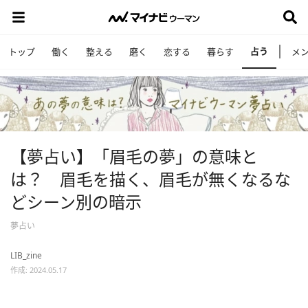
占う
トップ
働く
整える
磨く
恋する
暮らす
メ
【夢占い】「眉毛の夢」の意味と
は？ 眉毛を描く、眉毛が無くなるな
どシーン別の暗示
夢占い
LIB_zine
作成: 2024.05.17